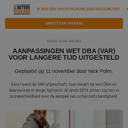
IK BEN EEN VAKSCHILDER
IK BEN VAKSCHILDER
DIRECT EEN OFFERTE
IK BEN EEN VAKSCHILDER
IK BEN VAKSCHILDER
TERUG NAAR NIEUWS
Documenten
IK ZOEK EEN VAKSCHILDER
VAKSCHILDER ZOEKEN
AANPASSINGEN WET DBA (VAR)
VOOR LANGERE TIJD UITGESTELD
Tools
Zoeken naar een schilder
DIRECT EEN OFFERTE
Geplaatst op 11 november door Nick Polm.
Kennisbank
Tips
Over ons
Trainingen
Eerst werd de VAR afgeschaft, toen kwam de wet DBA en
Garantie
daarna was er lange tijd niets. Al sinds 2016 zitten zzp'ers in
Nieuws & blog
onzekerheidheid over de aanpak van schijnzelfstandigheid.
Partners
Service
Vacatures
Infopakket
Waarom de betere schilder?
Veelgestelde vragen
Verfspuitbedrijf?
Binnenschilderwerk