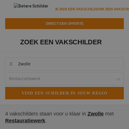
IK BEN EEN VAKSCHILDER
IK BEN VAKSCH
DIRECT EEN OFFERTE
IK BEN EEN VAKSCHILDER
IK BEN VAKSCHILDER
ZOEK EEN VAKSCHILDER
Documenten
IK ZOEK EEN VAKSCHILDER
VAKSCHILDER ZOEKEN
Tools
Zoeken naar een schilder
DIRECT EEN OFFERTE
Kennisbank
Tips
Over ons
Trainingen
Garantie
Nieuws & blog
Partners
Service
Vacatures
Infopakket
Waarom de betere schilder?
4 vakschilders staan voor u klaar in
Zwolle
met
Restauratiewerk
.
Veelgestelde vragen
Verfspuitbedrijf?
Binnenschilderwerk