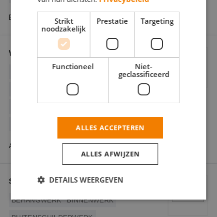
Beltweg 32 8262 BH Kampen
Strikt
Prestatie
Targeting
noodzakelijk
Wobben Schilders Staphorst
Functioneel
Niet-
BEHANGWERK
BINNENWERK
geclassificeerd
BUITENSCHILDERWERK
DECORATIESCHILDERWERK
GLASZETTEN
ALLES ACCEPTEREN
Achthoevenweg 18 7951 SK Staphorst
ALLES AFWIJZEN
DETAILS WEERGEVEN
Schildersbedrijf M. Bronkhorst
BEHANGWERK
BINNENWERK