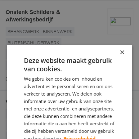
Webshop
Onstenk Schilders &
Afwerkingsbedrijf
Contact
BEHANGWERK
BINNENWERK
Magazines
BUITENSCHILDERWERK
×
DECORATIESCHILDERWERK
Deze website maakt gebruik
GLASZETTEN
van cookies.
We gebruiken cookies om inhoud en
Oude Deventerstraatweg 58 8017 BD Zwolle
advertenties te personaliseren en om ons
verkeer te analyseren. We delen ook
informatie over uw gebruik van onze site
Van Bruggen Schilderwerken
met onze advertentie- en analysepartners,
BEHANGWERK
BINNENWERK
die deze kunnen combineren met andere
informatie die u aan hen heeft verstrekt of
BUITENSCHILDERWERK
GLASZETTEN
die zij hebben verzameld door uw gebruik
HOUTROTREPARATIE
van hun diensten.
Privacybeleid