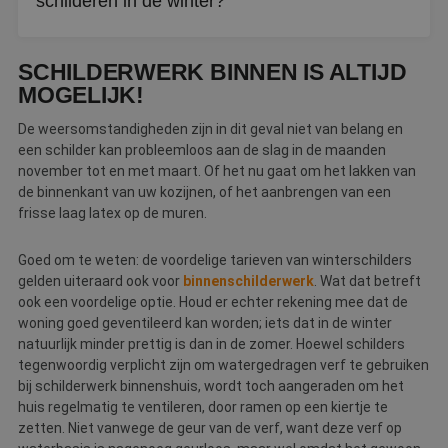
schilderen in de winter?
w
ka
vo
Topmerken als Sigma, Sikkens en Wijzonol lopen voorop
e
SCHILDERWERK BINNEN IS ALTIJD
vo
met 4-seizoensverven die speciaal bestand zijn tegen
b
lage temperaturen en vochtig weer. Uw schilder kiest het
MOGELIJK!
e
s
merk dat het beste past bij de klus.
g
De weersomstandigheden zijn in dit geval niet van belang en
pa
een schilder kan probleemloos aan de slag in de maanden
CookieScriptConsent
4 weken 2
D
CookieScript
november tot en met maart. Of het nu gaat om het lakken van
dagen
w
www.betereschilder.nl
de binnenkant van uw kozijnen, of het aanbrengen van een
d
Sc
frisse laag latex op de muren.
o
c
v
Goed om te weten: de voordelige tarieven van winterschilders
o
c
gelden uiteraard ook voor
binnenschilderwerk
. Wat dat betreft
v
ook een voordelige optie. Houd er echter rekening mee dat de
Sc
n
woning goed geventileerd kan worden; iets dat in de winter
co
natuurlijk minder prettig is dan in de zomer. Hoewel schilders
li_gc
5 maanden 3
W
LinkedIn
tegenwoordig verplicht zijn om watergedragen verf te gebruiken
weken
o
Corporation
bij schilderwerk binnenshuis, wordt toch aangeraden om het
v
.linkedin.com
sl
huis regelmatig te ventileren, door ramen op een kiertje te
g
zetten. Niet vanwege de geur van de verf, want deze verf op
co
es