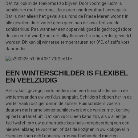
Dat zal ook in de toekomst zo blijven. Door vochtige lucht is
schilderen met een mooi, duurzaam eindresultaat onmogelijk.
Dat is niet alleen het geval als u rond de Friese Meren woont: in
álle gevallen doet vocht geen goed aan de kwaliteit van de
schilderklus. Pas wanneer een oppervlak goed is gedroogd (door
de zon en/of wind) kan met alkydharsverf rustig verder gewerkt
worden. Dit kan bij winterse temperaturen tot 0°C, of zelfs kort
daaronder.
EEN WINTERSCHILDER IS FLEXIBEL
EN VEELZIJDIG
Het is, kort gezegd, niets anders dan een huisschilder die in de
wintermaanden uw verfklus aanpakt. Schilders hebben het in de
winter vaak rustiger dan in de zomer. Huisschilders voeren
daarom met name binnenschilderwerk in de winter met korting
op het uurtarief uit. Dat kan voor u een kans zijn, als u al enige
tijd twijfelt om uw authentieke kop-hals-rompboerderij van een
nieuwe laklaag te voorzien, of dat de kozijnen in uw klokgevel in
Franeker toch echt opnieuw intensief behandeld moeten