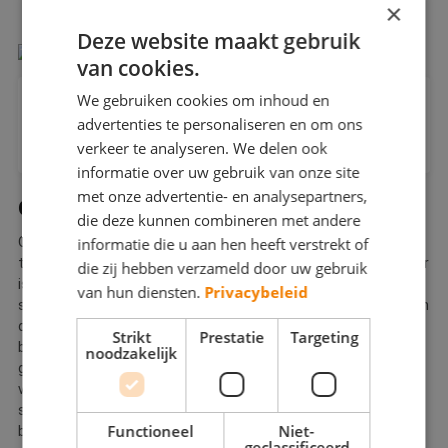
×
De korting geldt voornamelijk op binnenschilderwerk
Deze website maakt gebruik
van cookies.
We gebruiken cookies om inhoud en
Is binnenschilderwerk goedkoper dan
advertenties te personaliseren en om ons
buitenschilderwerk in de winter?
verkeer te analyseren. We delen ook
informatie over uw gebruik van onze site
Ja, de winterkorting is het grootst op binnenschilderwerk.
met onze advertentie- en analysepartners,
GUNSTIG LAGE BTW-TARIEF
Buitenschilderwerk is over het algemeen duurder vanwege
die deze kunnen combineren met andere
de specifieke materialen en de extra voorbereiding die het
informatie die u aan hen heeft verstrekt of
Ook in de winter betaalt u het lage btw-tarief van 9%, indien de
weer vraagt.
te schilderen woning door particulieren wordt bewoond en ouder
die zij hebben verzameld door uw gebruik
is dan twee jaar. Hieronder vallen ook het voorbereiden van het
van hun diensten.
Privacybeleid
schilderwerk, voorbehandelingen en de gebruikte materialen van
de winterschilder. Het maakt niet uit of dit schilderwerk aan de
Strikt
Prestatie
Targeting
buiten- of binnenkant van uw huis is. Dit voordelige btw-tarief
noodzakelijk
geldt sinds 2009 en geldt alleen bij de inhuur van een (liefst
vakbekwaam en ervaren) schildersbedrijf. Als u zelf besluit te
schilderen in huis kunt u géén gebruik maken van het verlaagde
Functioneel
Niet-
btw-tarief op materialen en verf.
geclassificeerd