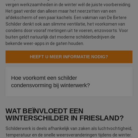
vergen werkzaamheden in de winter wél de juiste voorbereiding.
Het gaat verder dan alleen maar het neerzetten van een
afdekscherm of een paar kachels. Een vakman van De Betere
Schilder denkt ook aan slimme ventilatie, het voorkomen van
condens door vooraf metingen uit te voeren, enzovoorts. Voor
buiten geldt natuurlijk dat moderne schilderbedrijven de
bekende weer-apps in de gaten houden.
HEEFT U MEER INFORMATIE NODIG?
Hoe voorkomt een schilder
condensvorming bij winterwerk?
Door vooraf metingen uit te voeren en te zorgen voor
slimme ventilatie. Condensvorming op het oppervlak
WAT BEÏNVLOEDT EEN
maakt schilderen onmogelijk, dus een vakschilder
WINTERSCHILDER IN FRIESLAND?
controleert altijd eerst de luchtvochtigheid voordat hij
begint.
Schilderwerk is deels afhankelijk van zaken als luchtvochtigheid,
temperatuur en de snelle weersveranderingen tijdens de winter.