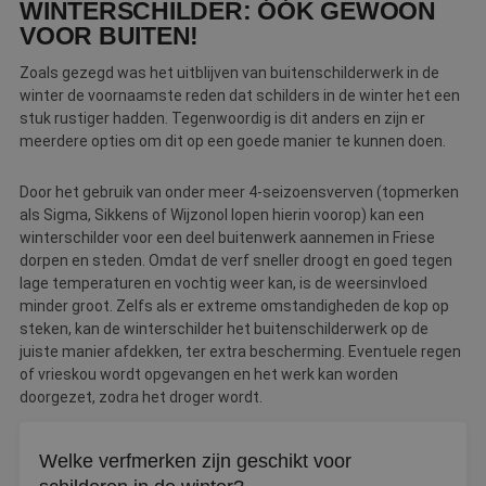
WINTERSCHILDER: ÓÓK GEWOON
stuk rustiger hebben dan in de zomer, kunnen ze vaak
Naam
Aanbieder
/
Domein
Vervaldatum
O
direct aan de slag. In het hoogseizoen zijn de wachttijden
VOOR BUITEN!
__cf_bm
30 minuten
D
Cloudflare Inc.
juist een stuk langer.
w
.linkedin.com
o
Zoals gezegd was het uitblijven van buitenschilderwerk in de
t
winter de voornaamste reden dat schilders in de winter het een
m
Di
stuk rustiger hadden. Tegenwoordig is dit anders en zijn er
d
meerdere opties om dit op een goede manier te kunnen doen.
g
t
o
Door het gebruik van onder meer 4-seizoensverven (topmerken
v
als Sigma, Sikkens of Wijzonol lopen hierin voorop) kan een
PHPSESSID
Sessie
C
PHP.net
winterschilder voor een deel buitenwerk aannemen in Friese
g
www.betereschilder.nl
ap
dorpen en steden. Omdat de verf sneller droogt en goed tegen
b
lage temperaturen en vochtig weer kan, is de weersinvloed
ta
id
minder groot. Zelfs als er extreme omstandigheden de kop op
a
steken, kan de winterschilder het buitenschilderwerk op de
d
w
juiste manier afdekken, ter extra bescherming. Eventuele regen
Google Privacy Policy
o
of vrieskou wordt opgevangen en het werk kan worden
v
ge
doorgezet, zodra het droger wordt.
t
H
g
wi
Welke verfmerken zijn geschikt voor
g
n