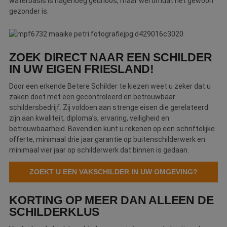
waterbasis is nagenoeg geurloos, maar wel omdat het gewoon
d
gezonder is.
Aanbieder
/
ZOEK DIRECT NAAR EEN SCHILDER
Naam
Vervaldatum
Omschrijving
Domein
Aanbieder
/
Naam
Vervaldatum
Omschrijv
IN UW EIGEN FRIESLAND!
Domein
fp_user_id
.betereschilder.nl
1 jaar 1
maand
_ga_312XTDEH0W
.betereschilder.nl
1 jaar 1
Deze cook
Aanbieder
/
Door een erkende Betere Schilder te kiezen weet u zeker dat u
Naam
Vervaldatum
Omschrijving
maand
gebruikt d
Domein
zaken doet met een gecontroleerd en betrouwbaar
Analytics 
sessiestatu
schildersbedrijf. Zij voldoen aan strenge eisen die gerelateerd
_gcl_au
2 maanden 4
Deze cookie wor
Google LLC
behouden
weken
ingesteld door
.betereschilder.nl
zijn aan kwaliteit, diploma’s, ervaring, veiligheid en
Doubleclick en v
_ga
1 jaar 1
Deze cook
Google LLC
betrouwbaarheid. Bovendien kunt u rekenen op een schriftelijke
informatie uit ov
maand
gekoppeld
.betereschilder.nl
hoe de eindgebr
offerte, minimaal drie jaar garantie op buitenschilderwerk en
Google Uni
de website gebru
Analytics 
minimaal vier jaar op schilderwerk dat binnen is gedaan.
en over eventuel
belangrijk
advertenties die 
van de me
eindgebruiker he
algemeen 
ZOEKT U EEN VAKSCHILDER IN UW OMGEVING?
gezien voordat hi
analyseser
genoemde websi
Google. De
bezocht.
wordt geb
KORTING OP MEER DAN ALLEEN DE
unieke geb
IDE
1 jaar 1
Deze cookie wor
Google LLC
ondersche
maand
ingesteld door
.doubleclick.net
SCHILDERKLUS
een willek
Doubleclick en v
gegeneree
informatie uit ov
toe te wijz