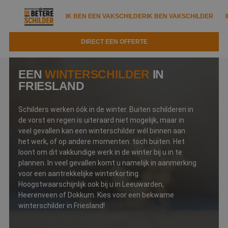
IK BEN EEN VAKSCHILDER
IK BEN VAKSCHILDER
DIRECT EEN OFFERTE
IK BEN EEN VAKSCHILDER
IK BEN VAKSCHILDER
EEN
WINTERSCHILDER
IN
Documenten
FRIESLAND
IK ZOEK EEN VAKSCHILDER
VAKSCHILDER ZOEKEN
Tools
Zoeken naar een schilder
Schilders werken óók in de winter. Buiten schilderen in
DIRECT EEN OFFERTE
de vorst en regen is uiteraard niet mogelijk, maar in
Kennisbank
veel gevallen kan een winterschilder wél binnen aan
Tips
het werk, of op andere momenten: toch buiten. Het
Over ons
Trainingen
loont om dit vakkundige werk in de winter bij u in te
Garantie
plannen. In veel gevallen komt u namelijk in aanmerking
Nieuws & blog
Partners
voor een aantrekkelijke winterkorting.
Service
Hoogstwaarschijnlijk ook bij u in Leeuwarden,
Vacatures
Infopakket
Heerenveen of Dokkum. Kies voor een bekwame
Waarom de betere schilder?
winterschilder in Friesland!
Veelgestelde vragen
Verfspuitbedrijf?
Binnenschilderwerk