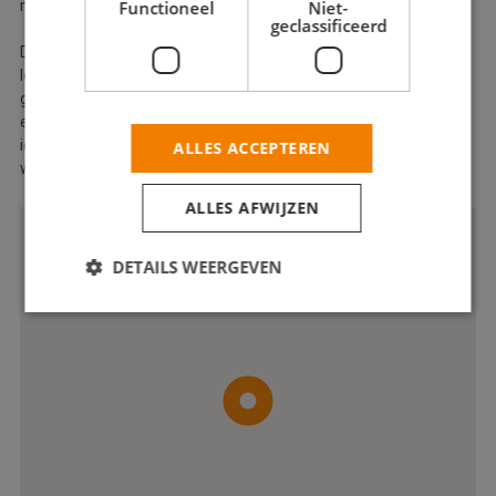
merkt u dan snel dat De Vakbroeders echte vakmannen zijn.
Functioneel
Niet-
geclassificeerd
De Vakbroeders richten zich vooral op de particuliere markt.
Iedereen kan begrijpen dat dit een grote uitdaging is, maar daar
gedijen deze mannen vooral goed bij. U kunt natuurlijk ook eens
een kijkje nemen in de vorige projecten op de website om een
idee te krijgen welke projecten de mannen zoal doen en aan
ALLES ACCEPTEREN
welke standaarden De Vakbroeders zichzelf meten.
ALLES AFWIJZEN
DETAILS WEERGEVEN
Strikt noodzakelijk
Prestatie
Targeting
Functioneel
Niet-geclassificeerd
Strikt noodzakelijke cookies maken de
kernfunctionaliteiten van de website mogelijk, zoals
gebruikersaanmelding en accountbeheer. De
website kan niet goed worden gebruikt zonder de