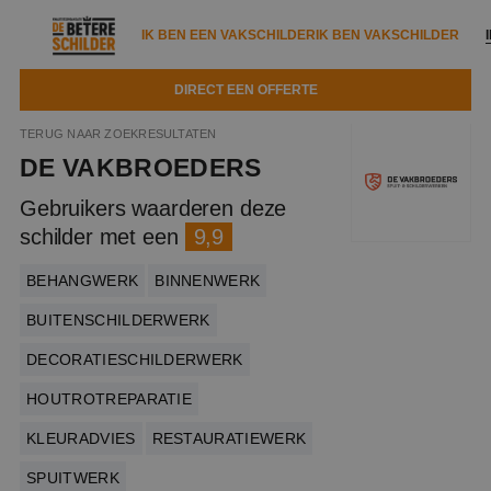
IK BEN EEN VAKSCHILDER
IK BEN VAKSCHILDER
DIRECT EEN OFFERTE
IK BEN EEN VAKSCHILDER
IK BEN VAKSCHILDER
TERUG NAAR ZOEKRESULTATEN
DE VAKBROEDERS
Documenten
IK ZOEK EEN VAKSCHILDER
VAKSCHILDER ZOEKEN
Gebruikers waarderen deze
Tools
schilder met een
9,9
Zoeken naar een schilder
DIRECT EEN OFFERTE
Kennisbank
BEHANGWERK
BINNENWERK
Tips
Over ons
BUITENSCHILDERWERK
Trainingen
Garantie
DECORATIESCHILDERWERK
Nieuws & blog
Partners
Service
HOUTROTREPARATIE
Vacatures
Infopakket
Waarom de betere schilder?
KLEURADVIES
RESTAURATIEWERK
Veelgestelde vragen
Verfspuitbedrijf?
Binnenschilderwerk
SPUITWERK