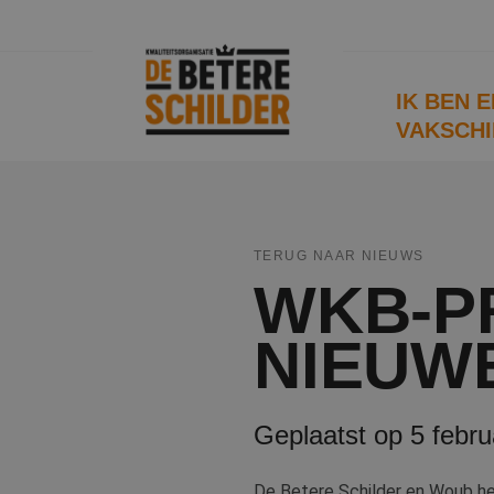
IK BEN 
VAKSCHI
TERUG NAAR NIEUWS
WKB-P
NIEUW
Geplaatst op 5 febru
De Betere Schilder en Woub he