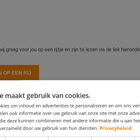
j graag voor jou op een rijtje en zijn te lezen via de link hieronde
 OP EEN RIJ
e maakt gebruik van cookies.
EN EENVOUDIG VASTLEGGE
kies om inhoud en advertenties te personaliseren en om ons ver
R SCHILDERS
len ook informatie over uw gebruik van onze site met onze adver
 die deze kunnen combineren met andere informatie die u aan hen
n verzameld door uw gebruik van hun diensten.
Privacybeleid
rojectinformatie op één centrale plek in de cloud hebt. Per proje
 een planning toe. Je kunt vaste templates aanmaken voor de w