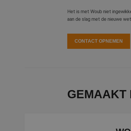
Het is met Woub niet ingewikke
aan de slag met de nieuwe we
CookieScriptConse
CONTACT OPNEMEN
li_gc
Naam
Naam
fp_user_id
Aanb
Naam
Dome
GEMAAKT 
_ga_312XTDEH0W
_gcl_au
Goog
.bete
_ga
IDE
Goog
.doub