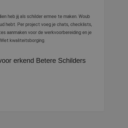
or de goede werking
rity analytics
 de sessie van de
ien heb jij als schilder ermee te maken. Woub
ergaven te
ische doeleinden.
oud hebt. Per project voeg je chats, checklists,
s een unieke
 microsoft-scripts.
ties en
ates aanmaken voor de werkvoorbereiding en je
ssen veel
bruikerservaring en
rs kunnen worden
Wet kwaliteitsborging.
cten te leveren,
 voor erkend Betere Schilders
dom van Google) om
ies ondersteunt.
iken om het gebruik
iken om het gebruik
en van de inhoud