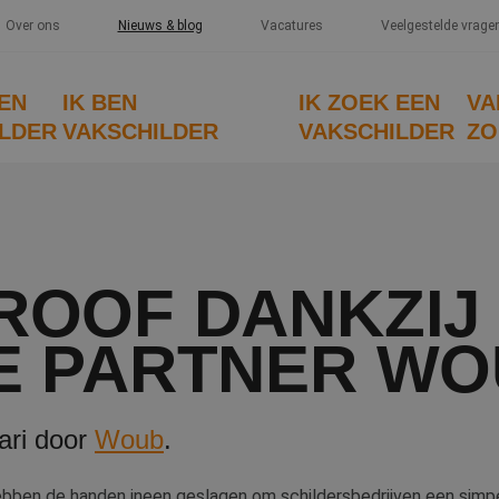
Over ons
Nieuws & blog
Vacatures
Veelgestelde vrage
EEN
IK BEN
IK ZOEK EEN
VA
LDER
VAKSCHILDER
VAKSCHILDER
ZO
ROOF DANKZIJ
E PARTNER W
ari door
Woub
.
bben de handen ineen geslagen om schildersbedrijven een simpe