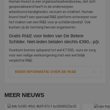
Human-Invest is een organisatieadviesbureau, dat zich
website kan niet goed worden gebruikt zonder de
gespecialiseerd heeft in de onderwerpen
strikt noodzakelijke cookies.
arbeidsomstandigheden, verzuim en vitaliteit. Human
Naam
Aanbieder
/
Domein
Vervaldatum
O
Invest heeft een speciaal RI&E platform ontworpen voor
__cf_bm
30 minuten
D
het maken van een RI&E voor je schildersbedrijf. Ook
Cloudflare Inc.
w
.linkedin.com
kunnen zij de toetsing hiervan organiseren.
o
t
Gratis RI&E voor leden van De Betere
m
Di
Schilder. Niet-leden betalen slechts €390,- p/jr.
d
g
t
Voorkom boetes oplopend tot wel €7.500,- euro en zorg
o
voor een veilige werkomgeving met een wettelijk
v
verplichte RI&E.
PHPSESSID
Sessie
C
PHP.net
g
www.betereschilder.nl
ap
MEER INFORMATIE OVER DE RI&E
b
ta
id
a
d
w
MEER NIEUWS
Google Privacy Policy
o
v
ge
t
H