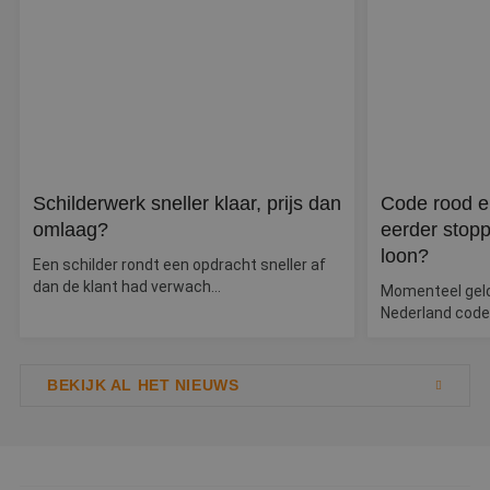
g
wi
g
n
w
ka
vo
e
vo
b
e
s
g
Schilderwerk sneller klaar, prijs dan
Code rood e
pa
omlaag?
eerder stopp
CookieScriptConsent
4 weken 2
D
CookieScript
dagen
w
loon?
www.betereschilder.nl
Een schilder rondt een opdracht sneller af
d
Sc
dan de klant had verwach...
Momenteel geldt
o
Nederland code
c
v
o
c
v
BEKIJK AL HET NIEUWS
Sc
n
co
li_gc
5 maanden 3
W
LinkedIn
weken
o
Corporation
v
.linkedin.com