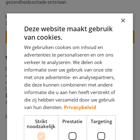
gezondheidsschade ontstaan.
Het document dat is inbegrepen bij de RI&E van De Betere
×
Schilder bevat alle benodigde inhoud en eisen.
Deze website maakt gebruik
van cookies.
MEER OVER DE SCHILDERS RI&E
We gebruiken cookies om inhoud en
advertenties te personaliseren en om ons
WAT IS EEN RI&E OOK ALWEER?
verkeer te analyseren. We delen ook
informatie over uw gebruik van onze site
De risico-inventarisatie & -evaluatie (RI&E) is wettelijk
verplicht voor elk bedrijf dat mensen heeft waarover het gezag
met onze advertentie- en analysepartners,
voert. Dat kan zijn vast personeel, stagiaires, zzp'ers of zelfs
die deze kunnen combineren met andere
leerlingen.
informatie die u aan hen heeft verstrekt of
LET OP:
Dit geldt zeer regelmatig óók voor de zzp'er die een andere
die zij hebben verzameld door uw gebruik
zzp'er inhuurt!
van hun diensten.
Privacybeleid
Een RI&E moet bevatten:
Strikt
Prestatie
Targeting
noodzakelijk
overzicht van werk-risico’s;
beschrijft gevaren en maatregelen;