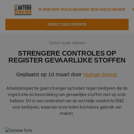
IK BEN EEN VAKSCHILDER
IK BEN VAKSCHILDER
DIRECT EEN OFFERTE
IK BEN EEN VAKSCHILDER
IK BEN VAKSCHILDER
TERUG NAAR NIEUWS
Documenten
IK ZOEK EEN VAKSCHILDER
VAKSCHILDER ZOEKEN
STRENGERE CONTROLES OP
REGISTER GEVAARLIJKE STOFFEN
Tools
Zoeken naar een schilder
DIRECT EEN OFFERTE
Geplaatst op 10 maart door
Human Invest
.
Kennisbank
Tips
Over ons
Trainingen
Arbeidsinspectie gaat strenger optreden tegen bedrijven die de
Garantie
registratie en beoordeling van gevaarlijke stoffen niet op orde
Nieuws & blog
hebben. Dit is een onderdeel van de wettelijk verplichte RI&E
Partners
Service
voor bedrijven, waarvan onze leden kosteloos gebruik van
Vacatures
maken.
Infopakket
Waarom de betere schilder?
Veelgestelde vragen
Verfspuitbedrijf?
Binnenschilderwerk