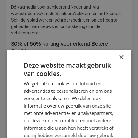
Dé vakmedia voor schilderend Nederland. Via
ww.schildersvak.nl, de SchildersVakkrant en het Eisma's
Schildersblad worden schildersbedrijven op de hoogte
gehouden van nieuws en ontwikkelingen in de
schildersector.
30% of 50% korting voor erkend Betere
Schilders
×
Erkend Betere Schilders krijgen 30% korting op een
Deze website maakt gebruik
jaarabonnement op één van de twee vakbladen en liefst
van cookies.
50% korting bij een abonnement op beide vakbladen.
Je kunt gebruikmaken van de deal door te bellen met 088-
We gebruiken cookies om inhoud en
266648, houd je lidnummer van ons bij de hand. (staat op je
advertenties te personaliseren en om ons
facturen)
verkeer te analyseren. We delen ook
informatie over uw gebruik van onze site
BEKIJK DE ABONNEMENTEN
met onze advertentie- en analysepartners,
die deze kunnen combineren met andere
informatie die u aan hen heeft verstrekt of
die zij hebben verzameld door uw gebruik