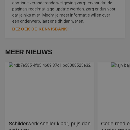
continue veranderende wetgeving zorgt ervoor dat de
Strikt noodzakelijk
Prestatie
Targeting
pagina's regelmatig ge-update worden, zorg er dus voor
Functioneel
Niet-geclassificeerd
dat je niks mist. Mocht je meer informatie willen over
een onderwerp, laat ons dit dan weten.
Strikt noodzakelijke cookies maken de
BEZOEK DE KENNISBANK!
kernfunctionaliteiten van de website mogelijk, zoals
gebruikersaanmelding en accountbeheer. De
website kan niet goed worden gebruikt zonder de
strikt noodzakelijke cookies.
MEER NIEUWS
Naam
Aanbieder
/
Domein
Vervaldatum
O
__cf_bm
30 minuten
D
Cloudflare Inc.
w
.linkedin.com
o
t
m
Di
d
g
t
o
v
PHPSESSID
Sessie
C
PHP.net
g
www.betereschilder.nl
ap
b
Schilderwerk sneller klaar, prijs dan
Code rood e
ta