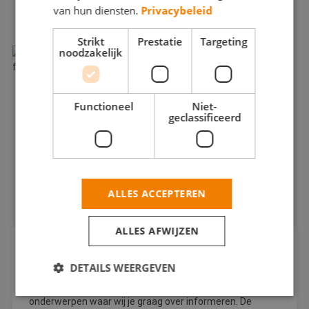
van hun diensten.
Privacybeleid
LEES OOK:
Strikt
Prestatie
Targeting
noodzakelijk
Functioneel
Niet-
geclassificeerd
ALLES ACCEPTEREN
ALLES AFWIJZEN
Kennisbank, alle info voor jouw
schildersbedrijf op een rij
DETAILS WEERGEVEN
Deze pagina geeft je een overzicht van veel
onderwerpen waar wij je graag over informeren. De