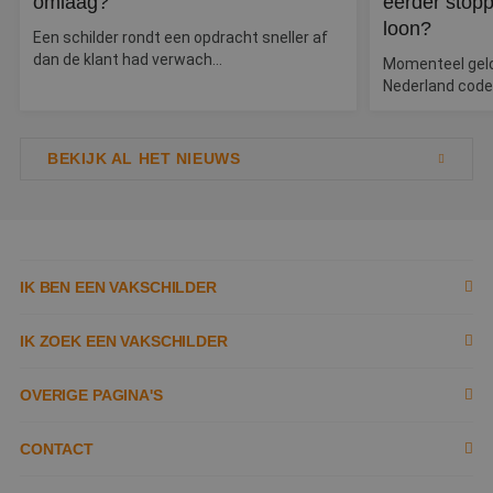
omlaag?
eerder stopp
id
a
loon?
d
Een schilder rondt een opdracht sneller af
w
dan de klant had verwach...
Google Privacy Policy
o
Momenteel geldt
v
Nederland code
ge
t
H
g
wi
BEKIJK AL HET NIEUWS
g
n
w
ka
vo
e
vo
b
IK BEN EEN VAKSCHILDER
e
s
g
Inschrijven als schilder
pa
IK ZOEK EEN VAKSCHILDER
CookieScriptConsent
4 weken 2
D
CookieScript
Documenten
dagen
w
www.betereschilder.nl
Zoek naar schilder
OVERIGE PAGINA'S
d
Sc
o
Tools
Tips
Contact opnemen
c
CONTACT
v
o
Kennisbank
Tobias Asserlaan 3,
Garantie