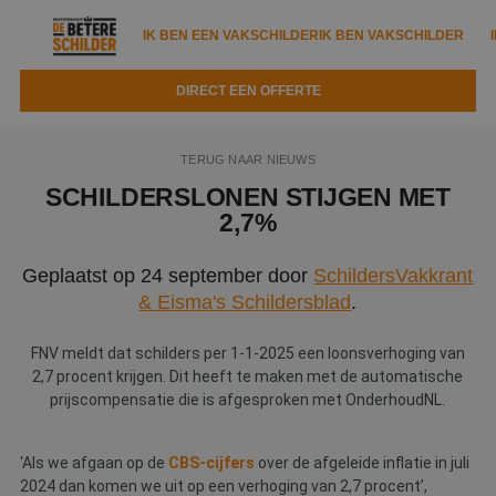
IK BEN EEN VAKSCHILDER
IK BEN VAKSCHILDER
DIRECT EEN OFFERTE
IK BEN EEN VAKSCHILDER
IK BEN VAKSCHILDER
TERUG NAAR NIEUWS
Documenten
IK ZOEK EEN VAKSCHILDER
VAKSCHILDER ZOEKEN
SCHILDERSLONEN STIJGEN MET
2,7%
Tools
Zoeken naar een schilder
DIRECT EEN OFFERTE
Geplaatst op 24 september door
SchildersVakkrant
Kennisbank
Tips
& Eisma's Schildersblad
.
Over ons
Trainingen
Garantie
FNV meldt dat schilders per 1-1-2025 een loonsverhoging van
Nieuws & blog
Partners
2,7 procent krijgen. Dit heeft te maken met de automatische
Service
prijscompensatie die is afgesproken met OnderhoudNL.
Vacatures
Infopakket
Waarom de betere schilder?
‘Als we afgaan op de
CBS-cijfers
over de afgeleide inflatie in juli
Veelgestelde vragen
Verfspuitbedrijf?
Binnenschilderwerk
2024 dan komen we uit op een verhoging van 2,7 procent’,