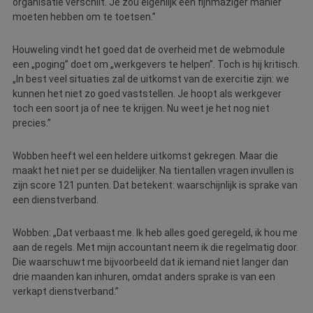
organisatie verschilt. Je zou eigenlijk een fijnmaziger manier
ap
b
moeten hebben om te toetsen.”
ta
id
a
Houweling vindt het goed dat de overheid met de webmodule
d
w
een „poging” doet om „werkgevers te helpen”. Toch is hij kritisch.
Google Privacy Policy
o
„In best veel situaties zal de uitkomst van de exercitie zijn: we
v
ge
kunnen het niet zo goed vaststellen. Je hoopt als werkgever
t
toch een soort ja of nee te krijgen. Nu weet je het nog niet
H
g
precies.”
wi
g
n
Wobben heeft wel een heldere uitkomst gekregen. Maar die
w
ka
maakt het niet per se duidelijker. Na tientallen vragen invullen is
vo
zijn score 121 punten. Dat betekent: waarschijnlijk is sprake van
e
vo
een dienstverband.
b
e
s
Wobben: „Dat verbaast me. Ik heb alles goed geregeld, ik hou me
g
aan de regels. Met mijn accountant neem ik die regelmatig door.
pa
Die waarschuwt me bijvoorbeeld dat ik iemand niet langer dan
CookieScriptConsent
4 weken 2
D
CookieScript
drie maanden kan inhuren, omdat anders sprake is van een
dagen
w
www.betereschilder.nl
d
verkapt dienstverband.”
Sc
o