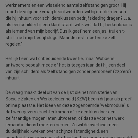
werknemers en een wisselend aantal zelfstandigen groot. Hij
moet de volgende vraag beantwoorden: wil hij dat de mensen
die hij inhuurt voor schildersklussen bedrijfskleding dragen? „Ja,
als een schilder bij een klant staat, wil ik wel dat hij herkenbaar is
als iemand van mijn bedrijf. Dus ik geef hem een jas, trui en t-
shirt met mijn bedrijfslogo. Maar de rest moeten ze zelf
regelen.”
Het lijkt een wat onbeduidende kwestie, maar Wobbens
antwoord bepaalt mede of het is toegestaan dat hij een deel
van zijn schilders als ‘zelfstandigen zonder personeel’ (zzp’ers)
inhuurt.
De vraag maakt deel uit van de lijst die het ministerie van
Sociale Zaken en Werkgelegenheid (SZW) begin dit jaar als proef
online plaatste. Het idee van deze zogenoemde ‘webmodule’ is
dat werkgevers erachter komen of ze een klus door een
zelfstandige mogen laten uitvoeren, of dat ze voor het werk
iemand in dienst moeten nemen. Zo wil de overheid meer
duidelijkheid kweken over schijnzelfstandigheid, een
constructie waarbij een zelfstandige ten onrechte werk verricht