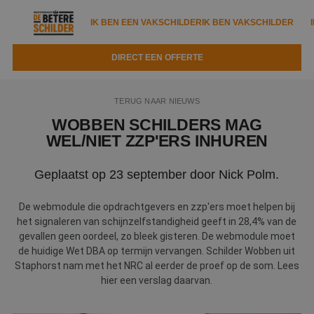
IK BEN EEN VAKSCHILDER
IK BEN VAKSCHILDER
DIRECT EEN OFFERTE
IK BEN EEN VAKSCHILDER
IK BEN VAKSCHILDER
TERUG NAAR NIEUWS
Documenten
IK ZOEK EEN VAKSCHILDER
VAKSCHILDER ZOEKEN
WOBBEN SCHILDERS MAG
WEL/NIET ZZP'ERS INHUREN
Tools
Zoeken naar een schilder
DIRECT EEN OFFERTE
Geplaatst op 23 september door Nick Polm.
Kennisbank
Tips
Over ons
Trainingen
De webmodule die opdrachtgevers en zzp'ers moet helpen bij
Garantie
het signaleren van schijnzelfstandigheid geeft in 28,4% van de
Nieuws & blog
gevallen geen oordeel, zo bleek gisteren. De webmodule moet
Partners
Service
de huidige Wet DBA op termijn vervangen. Schilder Wobben uit
Vacatures
Staphorst nam met het NRC al eerder de proef op de som. Lees
Infopakket
Waarom de betere schilder?
hier een verslag daarvan.
Veelgestelde vragen
Verfspuitbedrijf?
Binnenschilderwerk