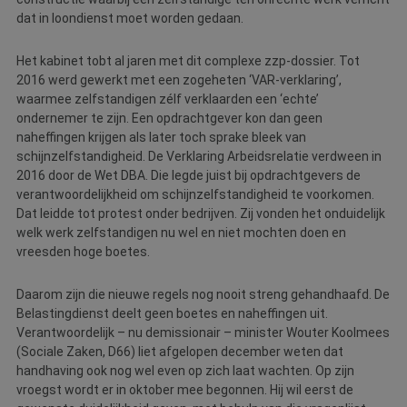
dat in loondienst moet worden gedaan.
Het kabinet tobt al jaren met dit complexe zzp-dossier. Tot
2016 werd gewerkt met een zogeheten ‘VAR-verklaring’,
waarmee zelfstandigen zélf verklaarden een ‘echte’
ondernemer te zijn. Een opdrachtgever kon dan geen
naheffingen krijgen als later toch sprake bleek van
schijnzelfstandigheid. De Verklaring Arbeidsrelatie verdween in
2016 door de Wet DBA. Die legde juist bij opdrachtgevers de
verantwoordelijkheid om schijnzelfstandigheid te voorkomen.
Dat leidde tot protest onder bedrijven. Zij vonden het onduidelijk
welk werk zelfstandigen nu wel en niet mochten doen en
vreesden hoge boetes.
Daarom zijn die nieuwe regels nog nooit streng gehandhaafd. De
Belastingdienst deelt geen boetes en naheffingen uit.
Verantwoordelijk – nu demissionair – minister Wouter Koolmees
(Sociale Zaken, D66) liet afgelopen december weten dat
handhaving ook nog wel even op zich laat wachten. Op zijn
vroegst wordt er in oktober mee begonnen. Hij wil eerst de