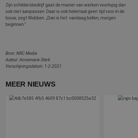
c
Zijn schildersbedrijf gaat de manier van werken voorlopig dan
v
o
ook niet aanpassen. Daar is ook helemaal geen tijd voor in de
c
bouw, zegt Wobben. „Dan is het: vandaag bellen, morgen
v
Sc
beginnen.”
n
co
li_gc
5 maanden 3
W
LinkedIn
weken
o
Corporation
v
.linkedin.com
Bron: NRC Media
sl
g
Auteur: Annemarie Sterk
co
Verschijningsdatum: 1-2-2021
es
d
MEER NIEUWS
Aanbieder
/
Naam
Vervaldatum
Omschrijving
Domein
Aanbieder
/
Naam
Vervaldatum
Omschrijv
Domein
fp_user_id
.betereschilder.nl
1 jaar 1
maand
_ga_312XTDEH0W
.betereschilder.nl
1 jaar 1
Deze cook
Aanbieder
/
Naam
Vervaldatum
Omschrijving
maand
gebruikt d
Domein
Analytics 
sessiestatu
_gcl_au
2 maanden 4
Deze cookie wor
Google LLC
behouden
weken
ingesteld door
.betereschilder.nl