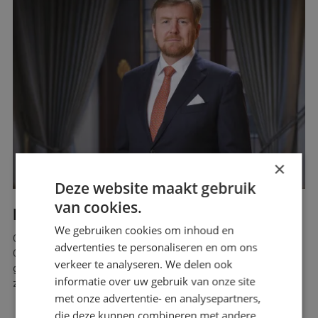
Webshop
Contact
Magazines
×
Deze website maakt gebruik
van cookies.
MILJOENENNOTA 2023
We gebruiken cookies om inhoud en
Op Prinsjesdag sprak de koning het land toe in zijn troonrede.
advertenties te personaliseren en om ons
Ook werd de begroting van het kabinet (miljoenennota 2023)
verkeer te analyseren. We delen ook
gepresenteerd. Er gaat flink wat veranderen in Nederland. Wat
informatie over uw gebruik van onze site
zijn de belangrijkste veranderingen voor schilders in Nederland?
met onze advertentie- en analysepartners,
Minimumloon 10% omhoog
die deze kunnen combineren met andere