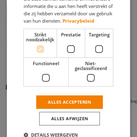
Reiskostenvergoeding omhoog
informatie die u aan hen heeft verstrekt of
Meer thuiswerkvergoeding
die zij hebben verzameld door uw gebruik
Uitbreiding werkkostenregeling (WKR)
van hun diensten.
Privacybeleid
Snellere daling zelfstandigenaftrek (2023: €5.030)
Meer arbeidskorting voor werknemers
Bijdrage ZVW omlaag
Strikt
Prestatie
Targeting
noodzakelijk
Steunpakket voor MKB voor energiekosten
Laag tarief VPB van 15% naar 19% en grens voor eerste
schijf daalt fors
BPM-vrijstelling bestelauto’s en MRB omhoog geschrapt
Functioneel
Niet-
per 2025
geclassificeerd
MEER NIEUWS
ALLES ACCEPTEREN
ALLES AFWIJZEN
DETAILS WEERGEVEN