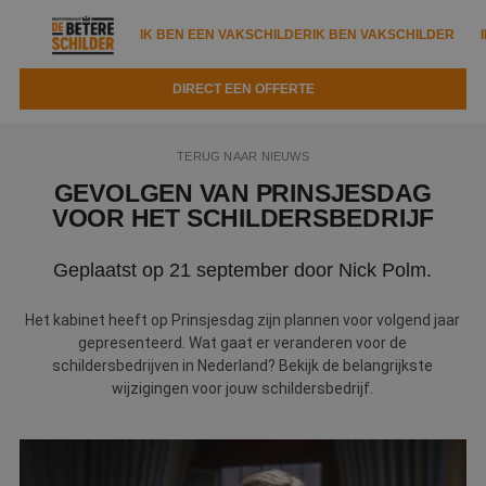
IK BEN EEN VAKSCHILDER
IK BEN VAKSCHILDER
DIRECT EEN OFFERTE
IK BEN EEN VAKSCHILDER
IK BEN VAKSCHILDER
TERUG NAAR NIEUWS
Documenten
IK ZOEK EEN VAKSCHILDER
VAKSCHILDER ZOEKEN
GEVOLGEN VAN PRINSJESDAG
VOOR HET SCHILDERSBEDRIJF
Tools
Zoeken naar een schilder
DIRECT EEN OFFERTE
Geplaatst op 21 september door Nick Polm.
Kennisbank
Tips
Over ons
Trainingen
Het kabinet heeft op Prinsjesdag zijn plannen voor volgend jaar
Garantie
gepresenteerd. Wat gaat er veranderen voor de
Nieuws & blog
schildersbedrijven in Nederland? Bekijk de belangrijkste
Partners
Service
wijzigingen voor jouw schildersbedrijf.
Vacatures
Infopakket
Waarom de betere schilder?
Veelgestelde vragen
Verfspuitbedrijf?
Binnenschilderwerk