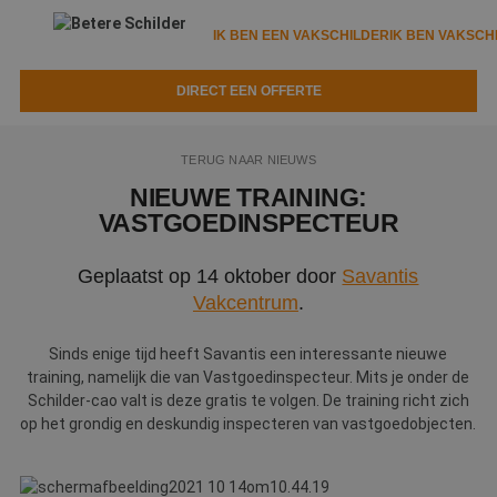
IK BEN EEN VAKSCHILDER
IK BEN VAKSCH
DIRECT EEN OFFERTE
IK BEN EEN VAKSCHILDER
IK BEN VAKSCHILDER
TERUG NAAR NIEUWS
Documenten
IK ZOEK EEN VAKSCHILDER
VAKSCHILDER ZOEKEN
NIEUWE TRAINING:
VASTGOEDINSPECTEUR
Tools
Zoeken naar een schilder
DIRECT EEN OFFERTE
Geplaatst op 14 oktober door
Savantis
Kennisbank
Tips
Vakcentrum
.
Over ons
Trainingen
Garantie
Sinds enige tijd heeft Savantis een interessante nieuwe
Nieuws & blog
Partners
training, namelijk die van Vastgoedinspecteur. Mits je onder de
Service
Schilder-cao valt is deze gratis te volgen. De training richt zich
Vacatures
op het grondig en deskundig inspecteren van vastgoedobjecten.
Infopakket
Waarom de betere schilder?
Veelgestelde vragen
Verfspuitbedrijf?
Binnenschilderwerk