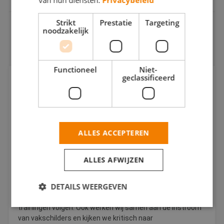
van hun diensten.
Privacybeleid
Strikt
Prestatie
Targeting
noodzakelijk
GEMAAKT IN SAMENWERKING MET:
Functioneel
Niet-
geclassificeerd
SAVANTIS
VAKCENTRUM
Savantis Vakcentrum verbindt vakmanschap en onderwijs
met elkaar. Zo realiseert men de instroom en
ALLES ACCEPTEREN
inzetbaarheid van medewerkers en zorgen ze voor
opleidingen die aansluiten bij de vraag van werkgevers.
ALLES AFWIJZEN
Voordelige trainingen voor erkend Betere
Schilders
DETAILS WEERGEVEN
Erkend Betere Schilders kunnen voordelig diverse
trainingen volgen. Ook werken wij samen aan de instroom
van vakschilders en kijken we kritisch naar