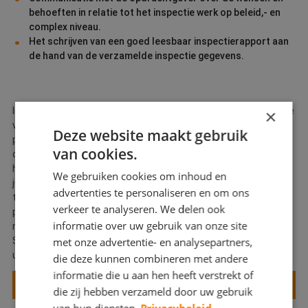
behoeften in relatie tot het inspectie werk op beleid,- en
complex niveau.
Het schrijven van een goed leesbaar inspectierapport aan
de hand van de verzamelde inspectie gegevens.
In deze training vastgoedinspecteur werk je aan je skills op deze
×
vijf onderdelen. Daarbij maak je steeds de vertaalslag naar de
Deze website maakt gebruik
praktijk. Je krijgt inzicht in de kenmerken van diverse
van cookies.
ondergronden, de daarbij voorkomende gebreken en de oorzaak
hiervan. Na de training Vastgoedinspecteur weet je de
We gebruiken cookies om inhoud en
juiste inspectiemethode in te zetten, de oorzaak van gebreken
advertenties te personaliseren en om ons
te analyseren en gegevens te vertalen naar een begrijpelijk en
verkeer te analyseren. We delen ook
passend inspectierapport. De prijs bedraagt €1.895,- excl. btw
informatie over uw gebruik van onze site
maar wordt geheel vergoed voor diegenen die onder de
Schilders-cao vallen. De training bevat 4 bijeenkomsten van 8
met onze advertentie- en analysepartners,
uur.
die deze kunnen combineren met andere
informatie die u aan hen heeft verstrekt of
MELD JE AAN VOOR DE TRAINING
die zij hebben verzameld door uw gebruik