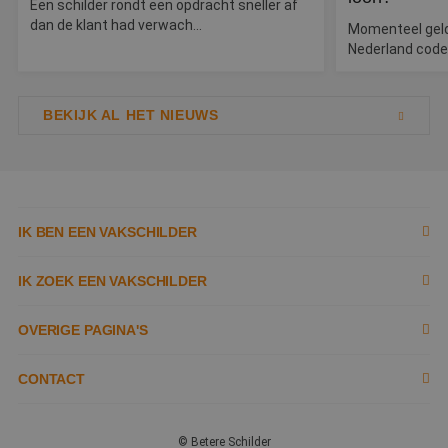
Een schilder rondt een opdracht sneller af
d
dan de klant had verwach...
w
Momenteel geldt
Google Privacy Policy
o
Nederland code
v
ge
t
H
g
BEKIJK AL HET NIEUWS
wi
g
n
w
ka
vo
e
vo
IK BEN EEN VAKSCHILDER
b
e
s
Inschrijven als schilder
g
IK ZOEK EEN VAKSCHILDER
pa
Documenten
CookieScriptConsent
4 weken 2
D
CookieScript
Zoek naar schilder
OVERIGE PAGINA'S
dagen
w
www.betereschilder.nl
d
Sc
Tools
Tips
Contact opnemen
o
CONTACT
c
v
Kennisbank
Tobias Asserlaan 3,
Garantie
Over ons
o
c
2662 SB,
© Betere Schilder