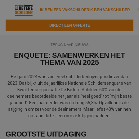
IK BEN EEN VAKSCHILDER
IK BEN VAKSCHILDER
DIRECT EEN OFFERTE
IK BEN EEN VAKSCHILDER
IK BEN VAKSCHILDER
TERUG NAAR NIEUWS
Documenten
IK ZOEK EEN VAKSCHILDER
VAKSCHILDER ZOEKEN
ENQUETE: SAMENWERKEN HET
THEMA VAN 2025
Tools
Zoeken naar een schilder
DIRECT EEN OFFERTE
Het jaar 2024 was voor veel schilderbedrijver positiever dan
Kennisbank
Tips
2023. Dat blijkt uit de jaarlijkse Nationale Schildersenquete van
Kwaliteitsorganisatie De Betere Schilder. 60% van de
Over ons
Trainingen
Garantie
deelnemers beoordeelde het jaar als ‘heel goed’ tot ‘mijn beste
jaar ooit’. Een jaar eerder was dat nog 55,3%. Opvallend is de
Nieuws & blog
Partners
Service
stijging in omzet voor de deelnemers. Maar liefst 40% van hen
gaf aan dat zij een omzetstijging hadden.
Vacatures
Infopakket
Waarom de betere schilder?
Veelgestelde vragen
Verfspuitbedrijf?
GROOTSTE UITDAGING
Binnenschilderwerk