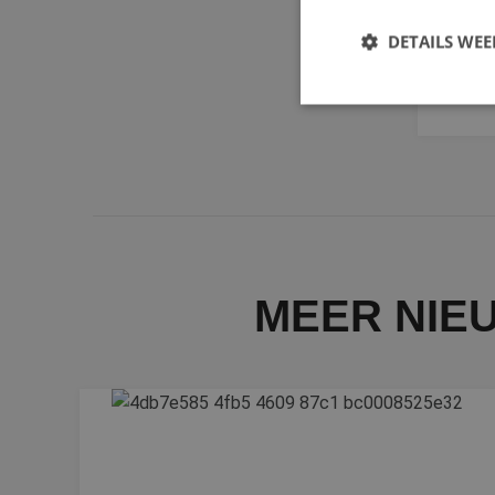
Wee
DETAILS WE
enk
NA
S
Strikt noodzakelijke
accountbeheer. De we
Naam
__cf_bm
MEER NIE
PHPSESSID
CookieScriptConse