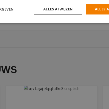
t jij of je werkt als, of met, ZZP'ers die eigenlijk in loondiens
ERGEVEN
ALLES AFWIJZEN
ALLES 
ele vragen achter!
AR DE ZELFSCAN!
trikt noodzakelijk
Prestatie
Targeting
Functioneel
Niet-geclassificee
 cookies maken de kernfunctionaliteiten van de website mogelijk, zoals gebruikersaanm
bsite kan niet goed worden gebruikt zonder de strikt noodzakelijke cookies.
Aanbieder
/
Domein
Vervaldatum
Omschrijving
30 minuten
Deze cookie wordt gebruikt om ondersc
Cloudflare Inc.
tussen mensen en bots. Dit is gunstig v
.linkedin.com
UWS
geldige rapporten te kunnen maken over
hun website.
Sessie
Cookie gegenereerd door applicaties op
PHP.net
taal. Dit is een identificator voor algem
www.betereschilder.nl
wordt gebruikt om variabelen van gebrui
onderhouden. Het is normaal gesproken 
gegenereerd nummer, hoe het wordt gebr
zijn voor de site, maar een goed voorbe
van een ingelogde status voor een gebru
pagina's.
Google Privacy Policy
nt
4 weken 2
Deze cookie wordt gebruikt door de Coo
CookieScript