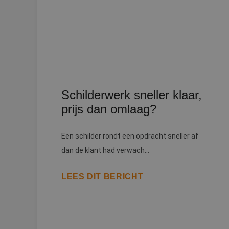
li_gc
Naam
Schilderwerk sneller klaar,
Naam
fp_user_id
Aanb
Naam
Dome
prijs dan omlaag?
_ga_312XTDEH0W
_gcl_au
Goog
.bete
_ga
Een schilder rondt een opdracht sneller af
dan de klant had verwach...
IDE
Goog
.doub
LEES DIT BERICHT
lidc
Micr
_clsk
Corp
.link
MUID
Micr