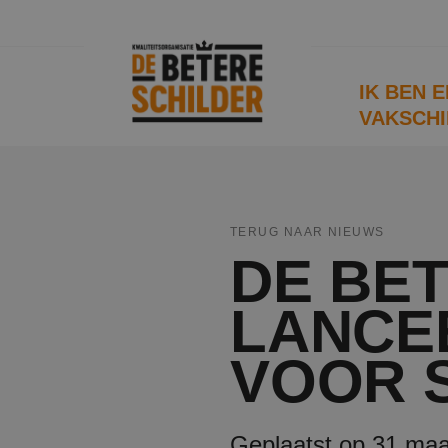
IK BEN 
VAKSCHI
TERUG NAAR NIEUWS
DE BE
LANCE
VOOR 
Geplaatst op 31 maa