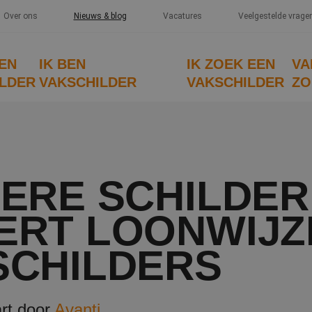
Over ons
Nieuws & blog
Vacatures
Veelgestelde vrage
EEN
IK BEN
IK ZOEK EEN
VA
LDER
VAKSCHILDER
VAKSCHILDER
ZO
TERE SCHILDER
ERT LOONWIJZ
SCHILDERS
rt door
Avanti
.