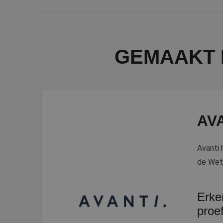
GEMAAKT 
AV
Avanti 
de Wet 
Erke
proe