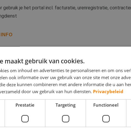
r gebruik je het portal incl. facturatie, urenregistratie, contracte
ngdienst
 INFO
e maakt gebruik van cookies.
kies om inhoud en advertenties te personaliseren en om ons ver
len ook informatie over uw gebruik van onze site met onze adver
 die deze kunnen combineren met andere informatie die u aan hen
n verzameld door uw gebruik van hun diensten.
Privacybeleid
Prestatie
Targeting
Functioneel
Zelfscan - Wet DBA
IPS & TOOLS