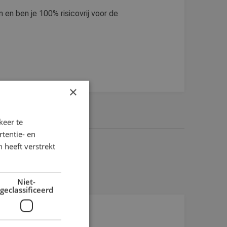
n en ben je 100% risicovrij voor de
×
keer te
tentie- en
 heeft verstrekt
Niet-
geclassificeerd