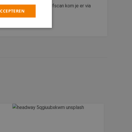
t zou moeten? Met onze zelfscan kom je er via
ACCEPTEREN
rd
elding en
heid te maken
oor de website, om
 het gebruik van
 basis van de PHP-
ene doeleinden die
kerssessies te
een willekeurig
uikt, kan specifiek
eld is het behouden
iker tussen
kie-Script.com-