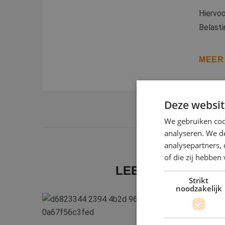
Hiervoo
Belasti
MEER
Deze websit
We gebruiken coo
analyseren. We de
analysepartners,
of die zij hebbe
LEES OOK:
Strikt
noodzakelijk
T