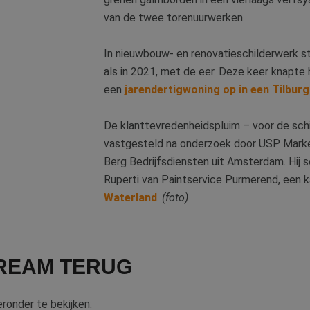
van de twee torenuurwerken.
In nieuwbouw- en renovatieschilderwerk st
als in 2021, met de eer. Deze keer knapte 
een
jarendertigwoning op in een Tilburgs
De klanttevredenheidspluim – voor de sc
vastgesteld na onderzoek door USP Market
Berg Bedrijfsdiensten uit Amsterdam. Hij 
Ruperti van Paintservice Purmerend, een k
Waterland
.
(foto)
TREAM TERUG
ieronder te bekijken: