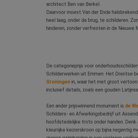
architect Ben van Berkel.
Daarvoor moest Van der Ende halsbrekende
heel laag, onder de brug, te schilderen. Z
hinderen, zonder verfresten in de Nieuwe 
De categorieprijs voor onderhoudsschil
Schilderwerken uit Emmen. Het Drentse be
Groningen
in, waar het met groot vertoon
inclusief details, zoals een gouden Latijns
Een ander prijswinnend monument is
de W
Schilders- en Afwerkingsbedrijf uit Assen
hoofdstedelijke trots onder handen. Denk
kleurrijke keizerskroon op bijna negentig 
grenen galmborden in een vierlaags verfsy