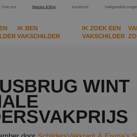
Over ons
Nieuws & blog
Vacatures
Veelgestelde vrage
EEN
IK BEN
IK ZOEK EEN
VA
LDER
VAKSCHILDER
VAKSCHILDER
ZO
USBRUG WINT
NALE
DERSVAKPRIJS
vember door
SchildersVakkrant & Eisma's S