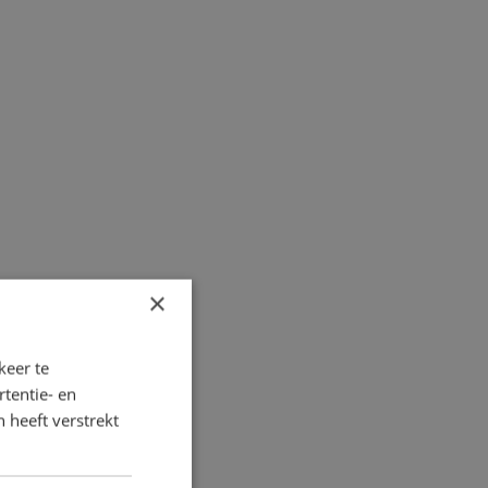
×
keer te
tentie- en
 heeft verstrekt