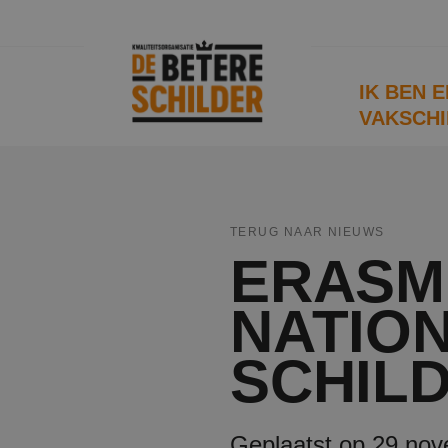
IK BEN 
VAKSCHI
TERUG NAAR NIEUWS
ERASM
NATIO
SCHIL
Geplaatst op 29 no