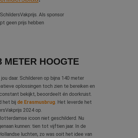
childersVakprijs. Als sponsor
opt geen prijs hebben
8 METER HOOGTE
 jou daar. Schilderen op bijna 140 meter
eatieve oplossingen toch zien te bereiken en
onstant bekijkt, beoordeelt én doorkruist.
 het bij
de Erasmusbrug
. Het leverde het
ersVakprijs 2024 op.
 Rotterdamse icoon niet geschilderd. Nu
naan kunnen: tien tot vijftien jaar. In de
 Hollandse luchten, zo was ooit het idee van