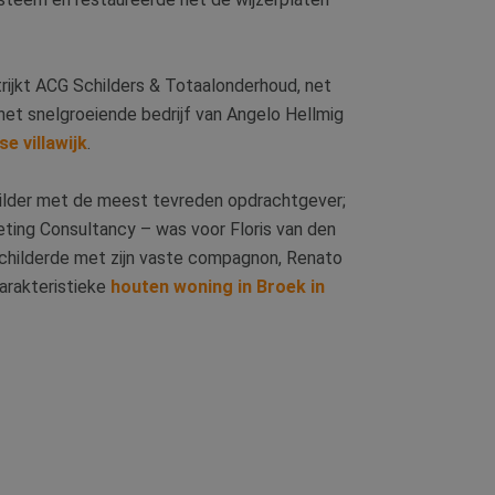
rijkt ACG Schilders & Totaalonderhoud, net
het snelgroeiende bedrijf van Angelo Hellmig
e villawijk
.
hilder met de meest tevreden opdrachtgever;
ing Consultancy – was voor Floris van den
schilderde met zijn vaste compagnon, Renato
arakteristieke
houten woning in Broek in