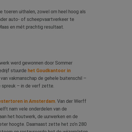
 toeren uithalen, zowel om heel hoog als
onder auto- of scheepvaartverkeer te
Maas en mét prachtig resultaat.
derwerk werd gewonnen door Sommer
drijf stuurde
het Goudkantoor in
 van vakmanschap de gehele buitenschil –
e spreuk – in de verf zette.
estertoren in Amsterdam
. Van der Werff
delft nam vele onderdelen van de
 aan het houtwerk, de uurwerken en de
meter hoogte. Daarnaast zette het zo’n 280
steem en restaureerde het de wijzerplaten