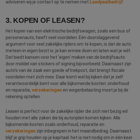
adviseren wij je contact op te nemen met
Laadpaalbedrijf
.
Naam
Aanbieder
/
Domein
Vervaldatum
O
__cf_bm
30 minuten
D
Cloudflare Inc.
w
.linkedin.com
3. KOPEN OF LEASEN?
o
t
m
Het
kopen
van een elektrische bedrijfswagen, zoals een bus of
Di
personenauto, heeft veel voordelen. Eén doorslaggevend
d
g
argument voor veel zakelijke rijders om te kopen, is dat de auto
t
meteen in eigen bezit is: je kan ermee doen en laten wat je wilt.
o
v
Dat biedt kansen voor het ‘eigen’ maken van de bedrijfsauto
door middel van stickers of signing bijvoorbeeld. Daarnaast zijn
PHPSESSID
Sessie
C
PHP.net
g
www.betereschilder.nl
auto’s van de zaak een goede aftrekpost, dat brengt fiscale
ap
voordelen met zich mee. Daar komt wel bij kijken dat je zelf
b
ta
verantwoordelijk bent voor alle bijkomende kosten: onderhoud
id
en reparatie,
verzekeringen
en wegenbelasting moet je bij de
a
d
rekening optellen.
w
Google Privacy Policy
o
v
Leasen
is perfect voor de zakelijke rijder die zich niet bezig wil
ge
t
houden met alle zaken die bij autorijden komen kijken. Alle
H
bijkomende kosten zoals onderhoud, reparatie en
g
wi
verzekeringen
zijn inbegrepen in het maandbedrag. Daarnaast
g
blijf je grip houden op je kapitaal: het is niet nodig om in één keer
n