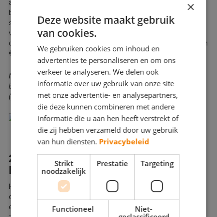
aanschaf van een nieuwe, honderd procent elektrische
×
bestelauto. Deze regeling komt boven op de al bestaande
Deze website maakt gebruik
subsidie voor elektrische bestelauto’s van 10% van de
van cookies.
verkoopprijs excl. btw met een maximum van € 5.000 voor
ondernemers. Dat samen betekent een aanzienlijke bijdrage van
We gebruiken cookies om inhoud en
€10.500 voor de aanschaf van een elektrische bedrijfswagen.
advertenties te personaliseren en om ons
verkeer te analyseren. We delen ook
NB: De welbekende VAMIL-regeling geldt niet voor elektrische
informatie over uw gebruik van onze site
bestelauto’s.
met onze advertentie- en analysepartners,
(tekst gaat door onder de afbeelding)
die deze kunnen combineren met andere
informatie die u aan hen heeft verstrekt of
die zij hebben verzameld door uw gebruik
van hun diensten.
Privacybeleid
2. KOSTEN VOOR ELEKTRISCH
Strikt
Prestatie
Targeting
LADEN
noodzakelijk
Het laden van je elektrische bedrijfswagen kan op verschillende
oplaadpunten. We maken onderscheid tussen thuis laden, bij
een publieke laadpaal laden en snel laden. De kosten hiervoor
Functioneel
Niet-
geclassificeerd