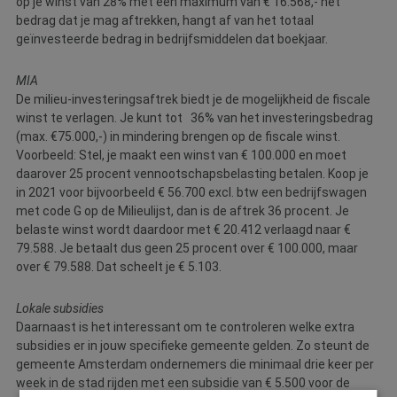
op je winst van 28% met een maximum van € 16.568,- het
bedrag dat je mag aftrekken, hangt af van het totaal
geïnvesteerde bedrag in bedrijfsmiddelen dat boekjaar.
MIA
De milieu-investeringsaftrek biedt je de mogelijkheid de fiscale
winst te verlagen. Je kunt tot 36% van het investeringsbedrag
(max. €75.000,-) in mindering brengen op de fiscale winst.
Voorbeeld: Stel, je maakt een winst van € 100.000 en moet
daarover 25 procent vennootschapsbelasting betalen. Koop je
in 2021 voor bijvoorbeeld € 56.700 excl. btw een bedrijfswagen
met code G op de Milieulijst, dan is de aftrek 36 procent. Je
belaste winst wordt daardoor met € 20.412 verlaagd naar €
79.588. Je betaalt dus geen 25 procent over € 100.000, maar
over € 79.588. Dat scheelt je € 5.103.
Lokale subsidies
Daarnaast is het interessant om te controleren welke extra
subsidies er in jouw specifieke gemeente gelden. Zo steunt de
gemeente Amsterdam ondernemers die minimaal drie keer per
week in de stad rijden met een subsidie van € 5.500 voor de