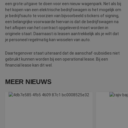
w
een grote uitgave te doen voor een nieuw wagenpark. Net als bij
ka
het kopen van een elektrische bedrijfswagen is het mogelijk om
vo
e
je bedrijfsauto te voorzien van bijvoorbeeld stickers of signing,
vo
een belangrijke voorwaarde hiervan is dat de bedrijfswagen na
b
e
het aflopen van het contract opgeleverd moet worden in
s
originele staat. Daarnaast is leasen aantrekkelijk als je wilt dat
g
pa
je personeel regelmatig kan wisselen van auto.
CookieScriptConsent
4 weken 2
D
CookieScript
dagen
w
www.betereschilder.nl
Daartegenover staat uiteraard dat de aanschaf-subsidies niet
d
gebruikt kunnen worden bij een operational lease. Bij een
Sc
o
financial lease kan dit wel.
c
v
o
c
MEER NIEUWS
v
Sc
n
co
li_gc
5 maanden 3
W
LinkedIn
weken
o
Corporation
v
.linkedin.com
sl
g
co
es