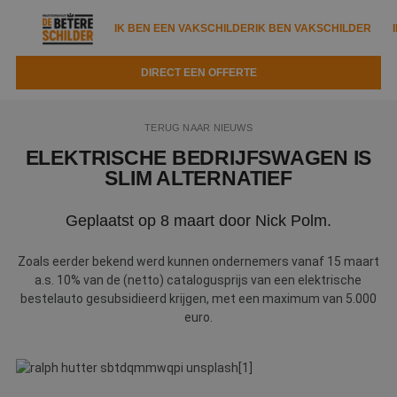
IK BEN EEN VAKSCHILDER
IK BEN VAKSCHILDER
DIRECT EEN OFFERTE
IK BEN EEN VAKSCHILDER
IK BEN VAKSCHILDER
TERUG NAAR NIEUWS
Documenten
IK ZOEK EEN VAKSCHILDER
VAKSCHILDER ZOEKEN
ELEKTRISCHE BEDRIJFSWAGEN IS
SLIM ALTERNATIEF
Tools
Zoeken naar een schilder
DIRECT EEN OFFERTE
Geplaatst op 8 maart door Nick Polm.
Kennisbank
Tips
Over ons
Trainingen
Zoals eerder bekend werd kunnen ondernemers vanaf 15 maart
Garantie
a.s. 10% van de (netto) catalogusprijs van een elektrische
Nieuws & blog
bestelauto gesubsidieerd krijgen, met een maximum van 5.000
Partners
Service
euro.
Vacatures
Infopakket
Waarom de betere schilder?
Veelgestelde vragen
Verfspuitbedrijf?
Binnenschilderwerk