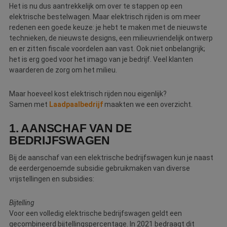
Het is nu dus aantrekkelijk om over te stappen op een
Webshop
elektrische bestelwagen. Maar elektrisch rijden is om meer
redenen een goede keuze: je hebt te maken met de nieuwste
Contact
technieken, de nieuwste designs, een milieuvriendelijk ontwerp
en er zitten fiscale voordelen aan vast. Ook niet onbelangrijk;
Magazines
het is erg goed voor het imago van je bedrijf. Veel klanten
waarderen de zorg om het milieu.
Maar hoeveel kost elektrisch rijden nou eigenlijk?
Samen met
Laadpaalbedrijf
maakten we een overzicht.
1. AANSCHAF VAN DE
BEDRIJFSWAGEN
Bij de aanschaf van een elektrische bedrijfswagen kun je naast
de eerdergenoemde subsidie gebruikmaken van diverse
vrijstellingen en subsidies:
Bijtelling
Voor een volledig elektrische bedrijfswagen geldt een
gecombineerd bijtellingspercentage. In 2021 bedraagt dit