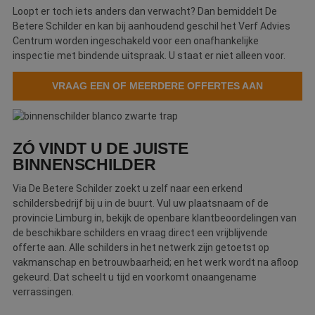
w
.linkedin.com
Loopt er toch iets anders dan verwacht? Dan bemiddelt De
o
Betere Schilder en kan bij aanhoudend geschil het Verf Advies
t
m
Centrum worden ingeschakeld voor een onafhankelijke
Di
inspectie met bindende uitspraak. U staat er niet alleen voor.
d
g
t
o
VRAAG EEN OF MEERDERE OFFERTES AAN
v
PHPSESSID
Sessie
C
PHP.net
g
www.betereschilder.nl
ap
ZÓ VINDT U DE JUISTE
b
ta
BINNENSCHILDER
id
a
d
Via De Betere Schilder zoekt u zelf naar een erkend
w
schildersbedrijf bij u in de buurt. Vul uw plaatsnaam of de
Google Privacy Policy
o
v
provincie Limburg in, bekijk de openbare klantbeoordelingen van
ge
de beschikbare schilders en vraag direct een vrijblijvende
t
H
offerte aan. Alle schilders in het netwerk zijn getoetst op
g
vakmanschap en betrouwbaarheid; en het werk wordt na afloop
wi
g
gekeurd. Dat scheelt u tijd en voorkomt onaangename
n
verrassingen.
w
ka
vo