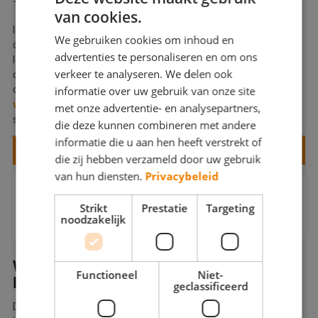
van cookies.
Ieder aangesloten
bedrijf
heeft strenge toelatingseisen
We gebruiken cookies om inhoud en
doorstaan. Vakdiploma's op orde, gedeponeerde
advertenties te personaliseren en om ons
leveringsvoorwaarden en een officieel garantiecertificaat bij
verkeer te analyseren. We delen ook
oplevering. Het geleverde werk wordt achteraf gecontroleerd
door De Betere Schilder zelf. Twijfelt u over wat u precies kunt
informatie over uw gebruik van onze site
verwachten
? Neem gerust
contact
met ons op of zoek een
met onze advertentie- en analysepartners,
schildersbedrijf in de buurt.
die deze kunnen combineren met andere
informatie die u aan hen heeft verstrekt of
ZOEK EEN VAKSCHILDER IN DE OMGEVING
die zij hebben verzameld door uw gebruik
van hun diensten.
Privacybeleid
Hoe weet ik of een binnenschilder in
Strikt
Prestatie
Targeting
Limburg betrouwbaar is?
noodzakelijk
Alle schilders in het netwerk van De Betere Schilder zijn
WAT KOST EEN BINNENSCHILDER IN
gediplomeerd en hebben strenge toelatingseisen
Functioneel
Niet-
doorstaan. Klantbeoordelingen zijn openbaar inzichtelijk,
DE PROVINCIE LIMBURG?
geclassificeerd
zodat u weet wie u binnenlaat voordat u een definitieve
De prijs van schilderwerk binnenshuis is geen vast getal. Het
keuze maakt.