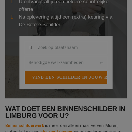
U ontvangt altijd een heldere schriftelijke
Webshop
offerte
Na oplevering altijd een (extra) keuring via
Contact
De Betere Schilder
Magazines
WAT DOET EEN BINNENSCHILDER IN
LIMBURG VOOR U?
Binnenschilderwerk
is meer dan alleen maar verven. Muren,
plafonds, kozijnen,
deuren
,
trappen
: iedere ondergrond vraagt