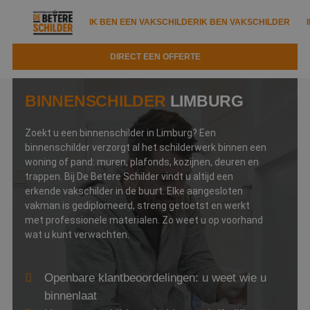
IK BEN EEN VAKSCHILDER
IK BEN VAKSCHILDER
DIRECT EEN OFFERTE
IK BEN EEN VAKSCHILDER
IK BEN VAKSCHILDER
BINNENSCHILDER
LIMBURG
Documenten
IK ZOEK EEN VAKSCHILDER
VAKSCHILDER ZOEKEN
Zoekt u een binnenschilder in Limburg? Een
Tools
binnenschilder verzorgt al het schilderwerk binnen een
Zoeken naar een schilder
DIRECT EEN OFFERTE
woning of pand: muren, plafonds, kozijnen, deuren en
Kennisbank
trappen. Bij De Betere Schilder vindt u altijd een
Tips
erkende vakschilder in de buurt. Elke aangesloten
Over ons
Trainingen
vakman is gediplomeerd, streng getoetst en werkt
Garantie
met professionele materialen. Zo weet u op voorhand
Nieuws & blog
Partners
wat u kunt verwachten.
Service
Vacatures
Infopakket
Waarom de betere schilder?
Openbare klantbeoordelingen: u weet wie u
Veelgestelde vragen
binnenlaat
Verfspuitbedrijf?
Binnenschilderwerk