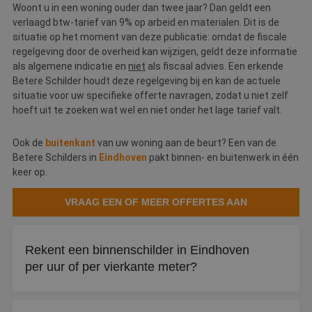
H
Woont u in een woning ouder dan twee jaar? Dan geldt een
g
wi
verlaagd btw-tarief van 9% op arbeid en materialen. Dit is de
g
situatie op het moment van deze publicatie: omdat de fiscale
n
w
regelgeving door de overheid kan wijzigen, geldt deze informatie
ka
als algemene indicatie en
niet
als fiscaal advies. Een erkende
vo
e
Betere Schilder houdt deze regelgeving bij en kan de actuele
vo
situatie voor uw specifieke offerte navragen, zodat u niet zelf
b
e
hoeft uit te zoeken wat wel en niet onder het lage tarief valt.
s
g
pa
Ook de
buitenkant
van uw woning aan de beurt? Een van de
Betere Schilders in
Eindhoven
pakt binnen- en buitenwerk in één
CookieScriptConsent
4 weken 2
D
CookieScript
dagen
w
www.betereschilder.nl
keer op.
d
Sc
o
VRAAG EEN OF MEER OFFERTES AAN
c
v
o
c
v
Rekent een binnenschilder in Eindhoven
Sc
per uur of per vierkante meter?
n
co
li_gc
5 maanden 3
W
LinkedIn
Kleinere opdrachten worden doorgaans per uur berekend.
weken
o
Corporation