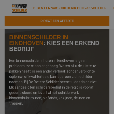
IK BEN EEN VAKSCHILDER
IK BEN VAKSCHILDER
DIRECT EEN OFFERTE
IK BEN EEN VAKSCHILDER
IK BEN VAKSCHILDER
BINNENSCHILDER IN
Documenten
EINDHOVEN
: KIES EEN ERKEND
IK ZOEK EEN VAKSCHILDER
VAKSCHILDER ZOEKEN
BEDRIJF
Tools
Zoeken naar een schilder
DIRECT EEN OFFERTE
Een binnenschilder inhuren in Eindhoven is geen
Kennisbank
Tips
probleem, ze staan er genoeg. Weten of u de juiste te
pakken heeft, is een ander verhaal: zonder verplichte
Over ons
Trainingen
diploma- of kwaliteitseis kan iedereen zich schilder
Garantie
noemen. Bij De Betere Schilder neemt u dat risico niet.
Nieuws & blog
Partners
Elk aangesloten schildersbedrijf in de regio is vooraf
Service
gecontroleerd en levert al het schilderwerk
Vacatures
Infopakket
binnenshuis: muren, plafonds, kozijnen, deuren en
Waarom de betere schilder?
trappen.
Veelgestelde vragen
Verfspuitbedrijf?
Binnenschilderwerk