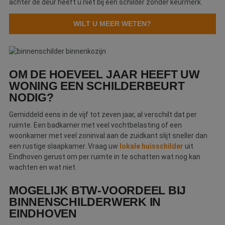
achter de deur heeft u niet bij een schilder zonder keurmerk.
gebruikersaanmelding en accountbeheer. De
website kan niet goed worden gebruikt zonder de
strikt noodzakelijke cookies.
WILT U MEER WETEN?
Naam
Aanbieder
/
Domein
Vervaldatum
O
__cf_bm
30 minuten
D
Cloudflare Inc.
w
.linkedin.com
o
t
OM DE HOEVEEL JAAR HEEFT UW
m
WONING EEN SCHILDERBEURT
Di
d
NODIG?
g
t
o
Gemiddeld eens in de vijf tot zeven jaar, al verschilt dat per
v
ruimte. Een badkamer met veel vochtbelasting of een
PHPSESSID
Sessie
C
PHP.net
woonkamer met veel zoninval aan de zuidkant slijt sneller dan
g
www.betereschilder.nl
een rustige slaapkamer. Vraag uw
lokale huisschilder
uit
ap
b
Eindhoven gerust om per ruimte in te schatten wat nog kan
ta
wachten en wat niet.
id
a
d
MOGELIJK BTW-VOORDEEL BIJ
w
Google Privacy Policy
o
BINNENSCHILDERWERK IN
v
EINDHOVEN
ge
t