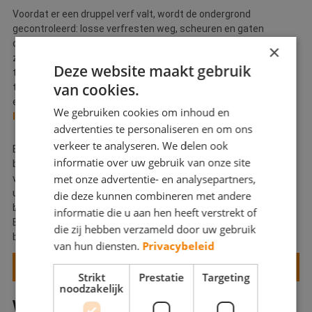
Voordat er een druppel verf valt, wordt de ondergrond
gecontroleerd: losse verfresten weg, scheuren en gaten
dichten met plamuur, en waar nodig een grondlaag aanbrengen
×
zodat de afwerklaag goed hecht. Pas daarna volgen een of
Deze website maakt gebruik
twee dekkende lagen, met voldoende droogtijd ertussen. Een
van cookies.
tweede laag te snel aanbrengen lijkt sneller klaar, maar levert
een minder duurzaam resultaat op waardoor verf eerder
We gebruiken cookies om inhoud en
loslaat
.
advertenties te personaliseren en om ons
verkeer te analyseren. We delen ook
Een binnenschilder in Eindhoven die deze stappen overslaat,
informatie over uw gebruik van onze site
bespaart u misschien een paar uur werk, maar u betaalt dat
met onze advertentie- en analysepartners,
verschil vaak binnen een jaar terug door schilderwerk opnieuw
uit te moeten laten voeren. Bij een
erkend bedrijf
wordt
die deze kunnen combineren met andere
bovenstaand stappenplan standaard gevolgd en gecontroleerd.
informatie die u aan hen heeft verstrekt of
En voor muren en plafonds gelden uiteraard andere
die zij hebben verzameld door uw gebruik
behandelingen dan voor kozijnen, trappen, leuningen en plinten.
van hun diensten.
Privacybeleid
VRAAG MEERDERE OFFERTES AAN EN VERGELIJK
Strikt
Prestatie
Targeting
noodzakelijk
WAT KOST EEN BINNENSCHILDER IN