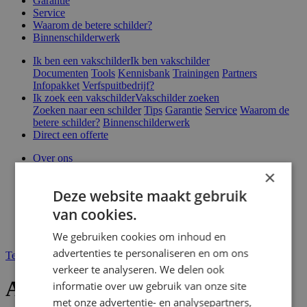
Garantie
Service
Waarom de betere schilder?
Binnenschilderwerk
Ik ben een vakschilder
Ik ben vakschilder
Documenten
Tools
Kennisbank
Trainingen
Partners
Infopakket
Verfspuitbedrijf?
Ik zoek een vakschilder
Vakschilder zoeken
Zoeken naar een schilder
Tips
Garantie
Service
Waarom de
betere schilder?
Binnenschilderwerk
Direct een offerte
Over ons
Nieuws & blog
×
Vacatures
Deze website maakt gebruik
Veelgestelde vragen
Webshop
van cookies.
Contact
Magazines
We gebruiken cookies om inhoud en
advertenties te personaliseren en om ons
Terug naar Tips
verkeer te analyseren. We delen ook
Afbladderen van verf
informatie over uw gebruik van onze site
met onze advertentie- en analysepartners,