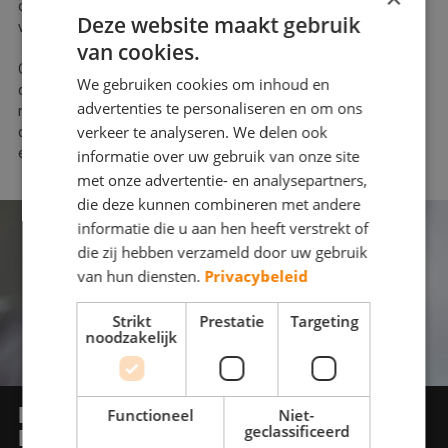
overlappend uit te strijken. Hierdoor ontstaat een mooie
Deze website maakt gebruik
Webshop
vloeiing. Ook is het belangrijk de streken verf goed door te halen.
van cookies.
Contact
Om zakkers en druipers weg te werken kunt u deze na volledige
We gebruiken cookies om inhoud en
droging afsteken en/of wegschuren. Vervolgens moet er een
advertenties te personaliseren en om ons
Magazines
nieuw verfsysteem aangebracht worden. Voorkom zakkers en
verkeer te analyseren. We delen ook
druipers en vraag om
hulp bij uw schilderwerk
aan van een
erkend Betere Schilder.
informatie over uw gebruik van onze site
met onze advertentie- en analysepartners,
die deze kunnen combineren met andere
informatie die u aan hen heeft verstrekt of
die zij hebben verzameld door uw gebruik
van hun diensten.
Privacybeleid
Strikt
Prestatie
Targeting
noodzakelijk
KAN UW SCHILDERWERK
WEL
Functioneel
Niet-
geclassificeerd
EEN
OPKNAPBEURT
GEBRUIKEN?