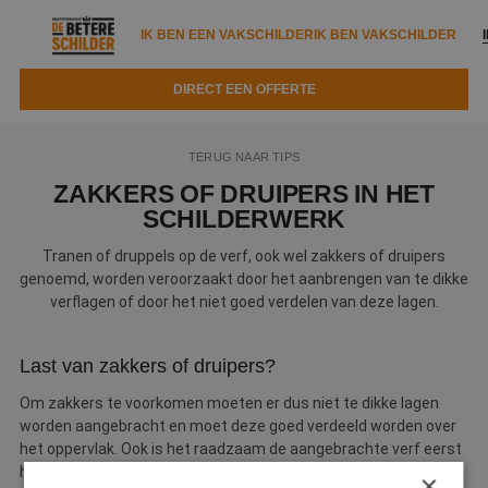
IK BEN EEN VAKSCHILDER
IK BEN VAKSCHILDER
DIRECT EEN OFFERTE
IK BEN EEN VAKSCHILDER
IK BEN VAKSCHILDER
TERUG NAAR TIPS
Documenten
IK ZOEK EEN VAKSCHILDER
VAKSCHILDER ZOEKEN
ZAKKERS OF DRUIPERS IN HET
SCHILDERWERK
Tools
Zoeken naar een schilder
DIRECT EEN OFFERTE
Tranen of druppels op de verf, ook wel zakkers of druipers
Kennisbank
genoemd, worden veroorzaakt door het aanbrengen van te dikke
Tips
verflagen of door het niet goed verdelen van deze lagen.
Over ons
Trainingen
Garantie
Last van zakkers of druipers?
Nieuws & blog
Partners
Service
Om zakkers te voorkomen moeten er dus niet te dikke lagen
Vacatures
Infopakket
Waarom de betere schilder?
worden aangebracht en moet deze goed verdeeld worden over
het oppervlak. Ook is het raadzaam de aangebrachte verf eerst
Veelgestelde vragen
Verfspuitbedrijf?
horizontaal uit te strijken en vervolgens verticaal, half
Binnenschilderwerk
×