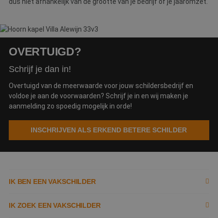
n
dus niet afhankelijk van de grootte van je bedrijf of je jaaromzet.
w
ka
vo
e
vo
b
e
OVERTUIGD?
s
g
Schrijf je dan in!
pa
CookieScriptConsent
4 weken 2
D
CookieScript
Overtuigd van de meerwaarde voor jouw schildersbedrijf en
dagen
w
www.betereschilder.nl
voldoe je aan de voorwaarden? Schrijf je in en wij maken je
d
Sc
aanmelding zo spoedig mogelijk in orde!
o
c
v
INSCHRIJVEN ALS ERKEND BETERE SCHILDER
o
c
v
Sc
n
co
li_gc
5 maanden 3
W
LinkedIn
IK BEN EEN VAKSCHILDER
weken
o
Corporation
v
.linkedin.com
sl
Inschrijven als schilder
IK ZOEK EEN VAKSCHILDER
g
co