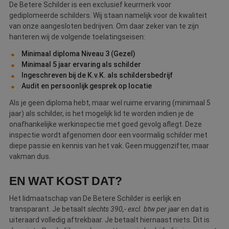
De Betere Schilder is een exclusief keurmerk voor
Naam
Aanbieder
/
Domein
Vervaldatum
O
gediplomeerde schilders. Wij staan namelijk voor de kwaliteit
__cf_bm
30 minuten
D
Cloudflare Inc.
van onze aangesloten bedrijven. Om daar zeker van te zijn
w
.linkedin.com
o
hanteren wij de volgende toelatingseisen:
t
m
Minimaal diploma Niveau 3 (Gezel)
Di
d
Minimaal 5 jaar ervaring als schilder
g
Ingeschreven bij de K.v.K. als schildersbedrijf
t
o
Audit en persoonlijk gesprek op locatie
v
Als je geen diploma hebt, maar wel ruime ervaring (minimaal 5
PHPSESSID
Sessie
C
PHP.net
jaar) als schilder, is het mogelijk lid te worden indien je de
g
www.betereschilder.nl
ap
onafhankelijke werkinspectie met goed gevolg aflegt. Deze
b
inspectie wordt afgenomen door een voormalig schilder met
ta
id
diepe passie en kennis van het vak. Geen muggenzifter, maar
a
vakman dus.
d
w
Google Privacy Policy
o
EN WAT KOST DAT?
v
ge
t
Het lidmaatschap van De Betere Schilder is eerlijk en
H
g
transparant. Je betaalt
slechts 390,- excl. btw per jaar
en dat is
wi
uiteraard volledig aftrekbaar. Je betaalt hiernaast niets. Dit is
g