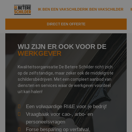
IK BEN EEN VAKSCHILDER
IK BEN VAKSCHILDER
DIRECT EEN OFFERTE
IK BEN EEN VAKSCHILDER
IK BEN VAKSCHILDER
WIJ ZIJN
ER OOK VOOR
DE
Documenten
IK ZOEK EEN VAKSCHILDER
VAKSCHILDER ZOEKEN
WERKGEVER
Tools
Zoeken naar een schilder
DIRECT EEN OFFERTE
Kwaliteitsorganisatie De Betere Schilder richt zich
op de zelfstandige, maar zeker ook de middelgrote
Kennisbank
Tips
schildersbedrijven. Met een compleet aanbod van
diensten en services waar de werkgever voordeel
Over ons
Trainingen
Garantie
uit kan halen!
Nieuws & blog
Partners
Service
Een volwaardige RI&E voor je bedrijf
Vacatures
Infopakket
Vraagbaak voor cao-, arbo- en
Waarom de betere schilder?
personeelsvragen
Veelgestelde vragen
Verfspuitbedrijf?
Binnenschilderwerk
Forse besparing op verfafval,