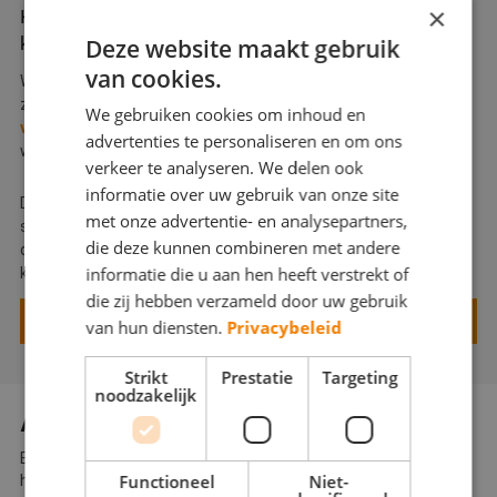
×
Kortom; een vraagbaak voor je bedrijf, incl. mooie
kortingsregeling
Deze website maakt gebruik
van cookies.
Wij staan onze leden dagelijks bij met raad en daad over diverse
zaken, zoals loondoorbetaling, de wet WAB,
inhuur van
We gebruiken cookies om inhoud en
vaklieden
, geschillen met aannemers of andere zaken
advertenties te personaliseren en om ons
waarmee je te maken hebt.
verkeer te analyseren. We delen ook
informatie over uw gebruik van onze site
Daarnaast heb je als erkend Betere Schilder natuurlijk een
met onze advertentie- en analysepartners,
streepje voor bij V.v.E.'s, overheden en andere opdrachtgevers
die deze kunnen combineren met andere
dankzij het keurmerk, de geschillenregeling en onafhankelijke
informatie die u aan hen heeft verstrekt of
klachtenprocedure.
die zij hebben verzameld door uw gebruik
OVERTUIGD? SCHRIJF JE BEDRIJF IN!
van hun diensten.
Privacybeleid
Strikt
Prestatie
Targeting
noodzakelijk
ALLE VOORDELEN OP EEN RIJ
Een groot gedeelte van onze leden heeft personeel in dienst of
Functioneel
Niet-
huurt vaklieden in voor het bedrijf. Met De Betere Schilder