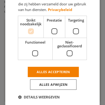
cursussen gedaan in het juist toepassen van de juiste
die zij hebben verzameld door uw gebruik
materialen voor elke klus. Hierdoor kan ik altijd een geweldig en
van hun diensten.
Privacybeleid
duurzaam resultaat garanderen.
Strikt
Prestatie
Targeting
noodzakelijk
Functioneel
Niet-
geclassificeerd
ALLES ACCEPTEREN
ALLES AFWIJZEN
DETAILS WEERGEVEN