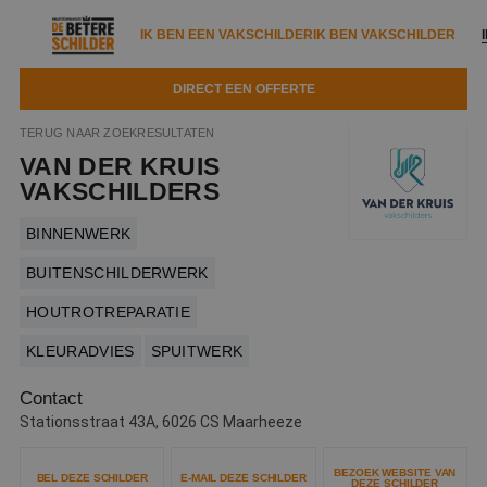
IK BEN EEN VAKSCHILDER
IK BEN VAKSCHILDER
DIRECT EEN OFFERTE
IK BEN EEN VAKSCHILDER
IK BEN VAKSCHILDER
TERUG NAAR ZOEKRESULTATEN
VAN DER KRUIS
Documenten
IK ZOEK EEN VAKSCHILDER
VAKSCHILDER ZOEKEN
VAKSCHILDERS
Tools
Zoeken naar een schilder
BINNENWERK
DIRECT EEN OFFERTE
Kennisbank
BUITENSCHILDERWERK
Tips
HOUTROTREPARATIE
Over ons
Trainingen
Garantie
KLEURADVIES
SPUITWERK
Nieuws & blog
Partners
Service
Contact
Vacatures
Infopakket
Stationsstraat 43A, 6026 CS Maarheeze
Waarom de betere schilder?
Veelgestelde vragen
Verfspuitbedrijf?
Binnenschilderwerk
BEZOEK WEBSITE VAN
BEL DEZE SCHILDER
E-MAIL DEZE SCHILDER
DEZE SCHILDER