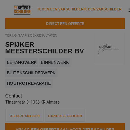
IK BEN EEN VAKSCHILDER
IK BEN VAKSCHILDER
DIRECT EEN OFFERTE
IK BEN EEN VAKSCHILDER
IK BEN VAKSCHILDER
TERUG NAAR ZOEKRESULTATEN
SPIJKER
Documenten
IK ZOEK EEN VAKSCHILDER
VAKSCHILDER ZOEKEN
MEESTERSCHILDER BV
Tools
Zoeken naar een schilder
BEHANGWERK
BINNENWERK
DIRECT EEN OFFERTE
Kennisbank
BUITENSCHILDERWERK
Tips
HOUTROTREPARATIE
Over ons
Trainingen
Garantie
Contact
Nieuws & blog
Partners
Service
Tinastraat 3, 1336 KR Almere
Vacatures
Infopakket
Waarom de betere schilder?
BEL DEZE SCHILDER
E-MAIL DEZE SCHILDER
Veelgestelde vragen
Verfspuitbedrijf?
Binnenschilderwerk
VRAAG EEN OFFERTE AAN VOOR DEZE SCHILDER