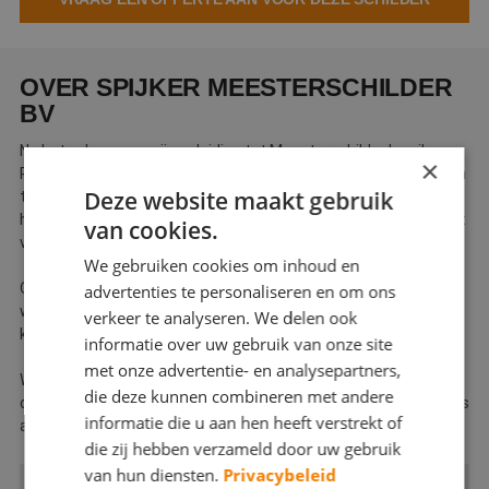
Webshop
Contact
OVER SPIJKER MEESTERSCHILDER
BV
Magazines
Na het volgen van mijn opleiding tot Meesterschilder ben ik,
×
Peter Spijker, in 2000 mijn eigen bedrijf gestart. Samen met mijn
Deze website maakt gebruik
team van ervaren en gediplomeerde vakmensen, hebben wij
heel veel jaren ervaring in huis. Bij ons staat kwaliteit hoog in het
van cookies.
vaandel.
We gebruiken cookies om inhoud en
Of het nu gaat om onderhoud, verfraaiing, behangen of sausen,
advertenties te personaliseren en om ons
wij hebben de vakmensen in huis. Wij werken altijd met
verkeer te analyseren. We delen ook
kwaliteitsverf van Trimetal, Sikkens, Sigma e.d.
informatie over uw gebruik van onze site
met onze advertentie- en analysepartners,
Wij werken vooral voor makelaars, Vve’s en bedrijven, maar ook
die deze kunnen combineren met andere
de particulier is hartelijk welkom bij ons. Wij bieden onze offertes
informatie die u aan hen heeft verstrekt of
altijd vrijblijvend en op maat aan.
die zij hebben verzameld door uw gebruik
van hun diensten.
Privacybeleid