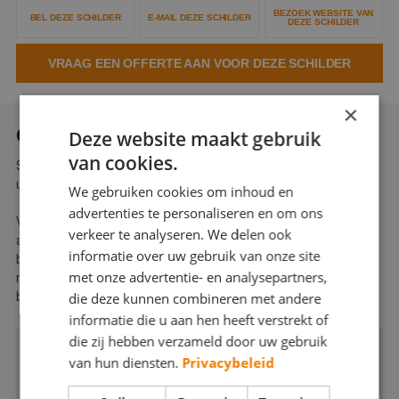
BEZOEK WEBSITE VAN
Webshop
BEL DEZE SCHILDER
E-MAIL DEZE SCHILDER
DEZE SCHILDER
Contact
VRAAG EEN OFFERTE AAN VOOR DEZE SCHILDER
Magazines
×
OVER SCHILDERSBEDRIJF VRIEDOK
Deze website maakt gebruik
van cookies.
Schildersbedrijf Vriedok voert zowel klein als groot onderhoud
uit.
We gebruiken cookies om inhoud en
advertenties te personaliseren en om ons
Vriedok is een schildersbedrijf dat het schildersvak verstaat op
verkeer te analyseren. We delen ook
alle gebieden, aangevuld met diverse specialiteiten.Vriedok
informatie over uw gebruik van onze site
bestaat al ruim 10 jaar, daardoor zien wij bestaande klanten
met onze advertentie- en analysepartners,
regelmatig weer terug. Wij staan ook voor een serieuze
die deze kunnen combineren met andere
benadering en een integere behandeling van iedere klant!
informatie die u aan hen heeft verstrekt of
die zij hebben verzameld door uw gebruik
van hun diensten.
Privacybeleid