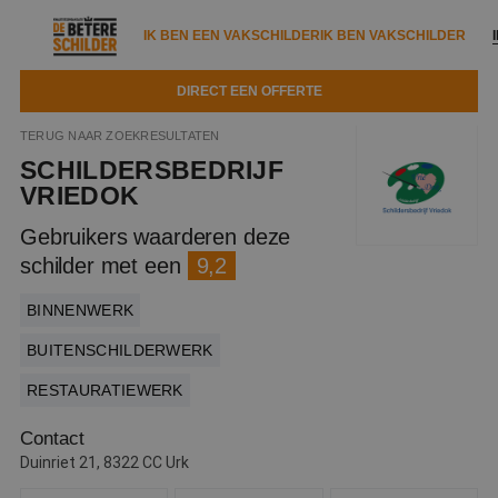
IK BEN EEN VAKSCHILDER
IK BEN VAKSCHILDER
DIRECT EEN OFFERTE
IK BEN EEN VAKSCHILDER
IK BEN VAKSCHILDER
TERUG NAAR ZOEKRESULTATEN
SCHILDERSBEDRIJF
Documenten
IK ZOEK EEN VAKSCHILDER
VAKSCHILDER ZOEKEN
VRIEDOK
Tools
Gebruikers waarderen deze
Zoeken naar een schilder
DIRECT EEN OFFERTE
schilder met een
9,2
Kennisbank
Tips
BINNENWERK
Over ons
Trainingen
Garantie
BUITENSCHILDERWERK
Nieuws & blog
Partners
Service
RESTAURATIEWERK
Vacatures
Infopakket
Waarom de betere schilder?
Contact
Duinriet 21, 8322 CC Urk
Veelgestelde vragen
Verfspuitbedrijf?
Binnenschilderwerk