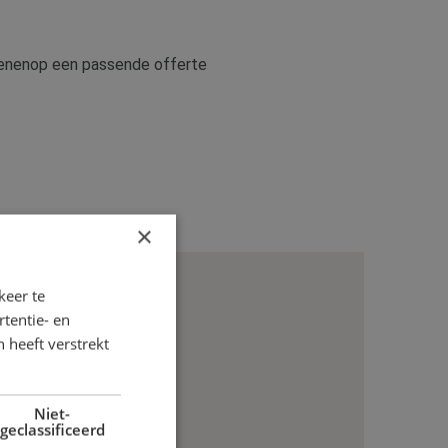
ekenenop een passende offerte
×
keer te
tentie- en
 heeft verstrekt
Niet-
geclassificeerd