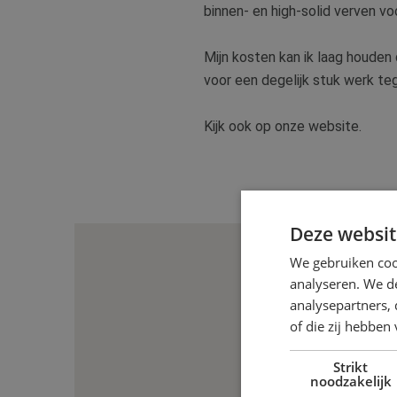
binnen- en high-solid verven vo
Mijn kosten kan ik laag houde
voor een degelijk stuk werk teg
Kijk ook op onze website.
Deze websit
We gebruiken coo
analyseren. We de
analysepartners,
of die zij hebbe
Strikt
noodzakelijk