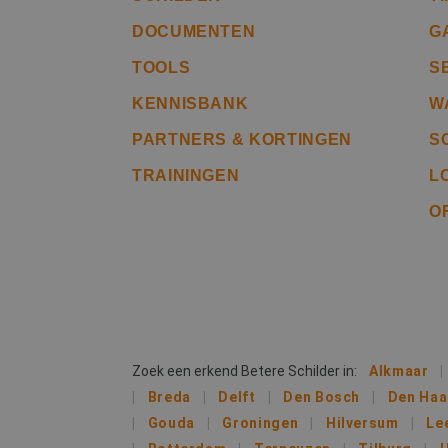
DOCUMENTEN
G
CookieScriptConse
TOOLS
S
KENNISBANK
W
li_gc
PARTNERS & KORTINGEN
S
TRAININGEN
L
O
Naam
Naam
fp_user_id
Aanb
Naam
Dome
_ga_312XTDEH0W
_gcl_au
Goog
.bete
_ga
IDE
Goog
Zoek een erkend Betere Schilder in:
Alkmaar
.doub
Breda
Delft
Den Bosch
Den Ha
Gouda
Groningen
Hilversum
Le
lidc
Micr
_clsk