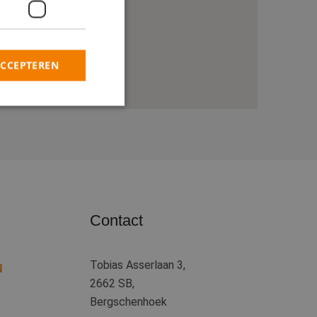
ACCEPTEREN
rd
elding en
heid te maken
Contact
oor de website, om
 het gebruik van
Tobias Asserlaan 3,
 basis van de PHP-
N
ene doeleinden die
2662 SB,
kerssessies te
een willekeurig
Bergschenhoek
uikt, kan specifiek
eld is het behouden