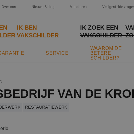
Over ons
Nieuws & blog
Vacatures
Veelgestelde vrage
EEN
IK BEN
IK ZOEK EEN
VA
LDER
VAKSCHILDER
VAKSCHILDER
ZO
WAAROM DE
GARANTIE
SERVICE
BETERE
SCHILDER?
N
SBEDRIJF VAN DE KRO
LDERWERK
RESTAURATIEWERK
erlo