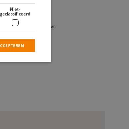
Niet-
geclassificeerd
n dat schilderen méér is dan
ACCEPTEREN
rd
elding en
heid te maken
oor de website, om
 het gebruik van
 basis van de PHP-