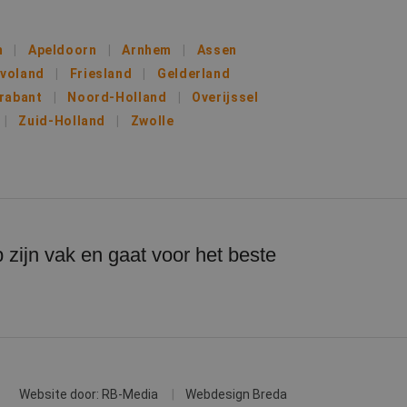
s een unieke
 microsoft-scripts.
ssen veel
m
Apeldoorn
Arnhem
Assen
rs kunnen worden
evoland
Friesland
Gelderland
rabant
Noord-Holland
Overijssel
or de goede werking
Zuid-Holland
Zwolle
iken om het gebruik
uiker de website
ruiker mogelijk
 zijn vak en gaat voor het beste
Website door: RB-Media
Webdesign Breda