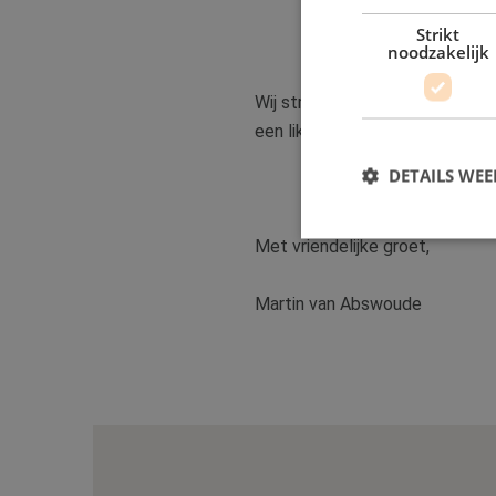
Strikt
noodzakelijk
Wij streven naar grote klanttev
een likje verf!
DETAILS WE
Met vriendelijke groet,
S
Martin van Abswoude
Strikt noodzakelijke
accountbeheer. De we
Naam
__cf_bm
PHPSESSID