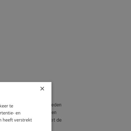
×
itvoering van de werkzaamheden
keer te
tijden en bij grotere werken
tentie- en
 heeft verstrekt
 kunnen zijn. De relatie met de