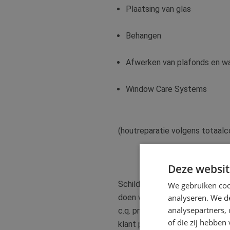
Plaatsing van glas
Behangen
Afwerken van plafonds en w
Window Care Systems
(houtreparatie volgens totaal
Deze websit
Schildersbedrijf Van Abswoude 
We gebruiken coo
doen wij ons best om het conta
analyseren. We de
analysepartners,
c.q. projecten wordt er gekwali
of die zij hebbe
klant proberen wij ook dan op 