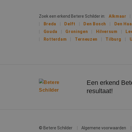
MUID
Micr
Corp
Zoek een erkend Betere Schilder in:
Alkmaar
.bin
Breda
Delft
Den Bosch
Den Ha
Gouda
Groningen
Hilversum
Le
SRM_B
Micr
Corp
Rotterdam
Terneuzen
Tilburg
U
.c.bi
SM
.c.cla
ANONCHK
Micr
Corp
.c.cla
Een erkend Bete
resultaat!
© Betere Schilder
Algemene voorwaarden