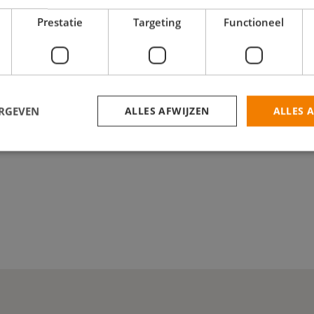
Prestatie
Targeting
Functioneel
redenheid: Door het geven van advies op maat, kan ik u laten zie
ERGEVEN
ALLES AFWIJZEN
ALLES 
trikt noodzakelijk
Prestatie
Targeting
Functioneel
Niet-geclassificee
 cookies maken de kernfunctionaliteiten van de website mogelijk, zoals gebruikersaanm
bsite kan niet goed worden gebruikt zonder de strikt noodzakelijke cookies.
Aanbieder
/
Domein
Vervaldatum
Omschrijving
30 minuten
Deze cookie wordt gebruikt om ondersc
Cloudflare Inc.
tussen mensen en bots. Dit is gunstig v
.linkedin.com
geldige rapporten te kunnen maken over
hun website.
Sessie
Cookie gegenereerd door applicaties op
PHP.net