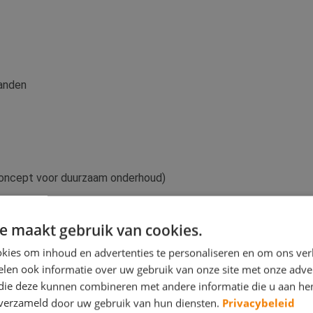
anden
concept voor duurzaam onderhoud)
e maakt gebruik van cookies.
is een klein en compact bedrijf. Zowel bij de opname als de u
kies om inhoud en advertenties te personaliseren en om ons ver
ct met u via één contactpersoon te laten verlopen. In drukkere 
len ook informatie over uw gebruik van onze site met onze adver
 die deze kunnen combineren met andere informatie die u aan hen
ficeerd personeel aangetrokken om u te allen tijde van dienst te
n verzameld door uw gebruik van hun diensten.
Privacybeleid
een zo persoonlijk mogelijk niveau te onderhouden.