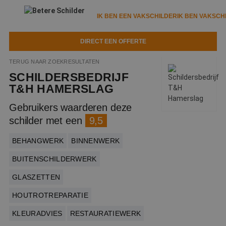
IK BEN EEN VAKSCHILDER
IK BEN VAKSCH
DIRECT EEN OFFERTE
IK BEN EEN VAKSCHILDER
IK BEN VAKSCHILDER
TERUG NAAR ZOEKRESULTATEN
SCHILDERSBEDRIJF
Documenten
IK ZOEK EEN VAKSCHILDER
VAKSCHILDER ZOEKEN
T&H HAMERSLAG
Tools
Gebruikers waarderen deze
Zoeken naar een schilder
DIRECT EEN OFFERTE
schilder met een
9,5
Kennisbank
Tips
BEHANGWERK
BINNENWERK
Over ons
Trainingen
Garantie
BUITENSCHILDERWERK
Nieuws & blog
Partners
Service
GLASZETTEN
Vacatures
Infopakket
HOUTROTREPARATIE
Waarom de betere schilder?
Veelgestelde vragen
KLEURADVIES
RESTAURATIEWERK
Verfspuitbedrijf?
Binnenschilderwerk