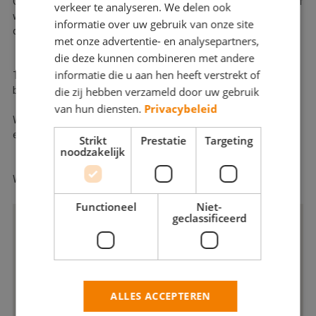
Of u nu nieuw glaswerk nodig heeft, uw huis weer goed in de verf
verkeer te analyseren. We delen ook
wil laten zetten of last van houtrot ondervindt, u kunt met al
informatie over uw gebruik van onze site
deze werkzaamheden bij ons terecht.
met onze advertentie- en analysepartners,
die deze kunnen combineren met andere
informatie die u aan hen heeft verstrekt of
Tevens bent u bij ons ook aan het juiste adres voor het
die zij hebben verzameld door uw gebruik
behangen van glasweefsel of een uitgebreid kleuradvies.
van hun diensten.
Privacybeleid
Wacht dan ook niet langer en neem contact met ons op voor
een duidelijke en zeer prijsvriendelijke offerte.
Strikt
Prestatie
Targeting
noodzakelijk
Wij hopen u snel in onze klantenkring te mogen begroeten!
Functioneel
Niet-
geclassificeerd
ALLES ACCEPTEREN