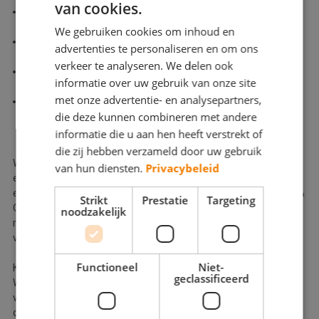
van cookies.
sauzen wanden en plafonds
We gebruiken cookies om inhoud en
behangen
advertenties te personaliseren en om ons
verkeer te analyseren. We delen ook
beglazen
informatie over uw gebruik van onze site
met onze advertentie- en analysepartners,
coaten betonvloeren
die deze kunnen combineren met andere
informatie die u aan hen heeft verstrekt of
die zij hebben verzameld door uw gebruik
Wij komen graag met ideeën over de kleurstelling en speciale
van hun diensten.
Privacybeleid
effecten. Dat kan heel eenvoudig de afwisseling zijn van matte
en hoogglans verf. Maar dankzij unieke verfproducten als Pure &
Strikt
Prestatie
Targeting
Original is er meer mogelijk. Van matte kalkverf tot
noodzakelijk
monumentale kleurstellingen. En waarom zouden u niet kiezen
voor de ruwe uitstraling van betonlook?
Functioneel
Niet-
Kunt u wel inspiratie gebruiken bij de inrichting van uw woning?
geclassificeerd
Wij werken samen met een styliste die een compleet ontwerp
voor u kan maken. Met styliste en een vakschilder in huis
ondergaat uw interieur een verrassende metamorfose…!