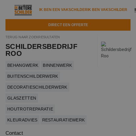
IK BEN EEN VAKSCHILDER
IK BEN VAKSCHILDER
DIRECT EEN OFFERTE
IK BEN EEN VAKSCHILDER
IK BEN VAKSCHILDER
TERUG NAAR ZOEKRESULTATEN
SCHILDERSBEDRIJF
Documenten
IK ZOEK EEN VAKSCHILDER
VAKSCHILDER ZOEKEN
ROO
Tools
Zoeken naar een schilder
BEHANGWERK
BINNENWERK
DIRECT EEN OFFERTE
Kennisbank
BUITENSCHILDERWERK
Tips
DECORATIESCHILDERWERK
Over ons
Trainingen
Garantie
GLASZETTEN
Nieuws & blog
Partners
Service
HOUTROTREPARATIE
Vacatures
Infopakket
Waarom de betere schilder?
KLEURADVIES
RESTAURATIEWERK
Veelgestelde vragen
Verfspuitbedrijf?
Binnenschilderwerk
Contact