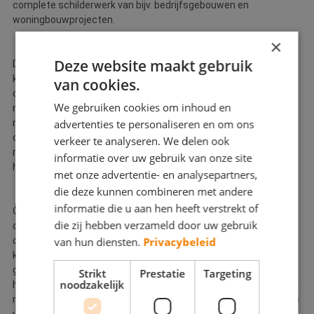
complete schilderwerk van bijv. bedrijfsgebouwen en
woningbouwprojecten.
×
Deze website maakt gebruik
Door onze ruime ervaring in bovenstaande werkzaamheden
kunnen wij u dus een uitgebreid pakket aan kleine en grote
van cookies.
diensten aanbieden. We zijn een bedrijf met een betrouwbare
We gebruiken cookies om inhoud en
reputatie, al zeggen we het zelf, die zijn afspraken met u altijd
nakomt, AFSPRAAK = AFSPRAAK is het credo. Projecten worden
advertenties te personaliseren en om ons
door ons zo snel mogelijk opgepakt en ook binnen een
verkeer te analyseren. We delen ook
realistisch gepland tijdschema opgeleverd. Aan loze beloftes
informatie over uw gebruik van onze site
heeft u immers niets.
met onze advertentie- en analysepartners,
die deze kunnen combineren met andere
informatie die u aan hen heeft verstrekt of
Ook qua prijs zit u bij ons goed; we kennen namelijk de weg naar
die zij hebben verzameld door uw gebruik
de juiste leveranciers. Zowel kwalitatief als prijstechnisch. Niet
onbelangrijk, aangezien materialen een groot deel van de
van hun diensten.
Privacybeleid
kostprijs van uw project bepalen. Goed inkopen scheelt u dus
geld. Veel geld. U zult merken, dat als wij een offerte voor u
Strikt
Prestatie
Targeting
noodzakelijk
hebben gemaakt, dat deze scherp en concurrerend is, maar wél
realistisch. Aan extra kosten achteraf en dus overschrijding van