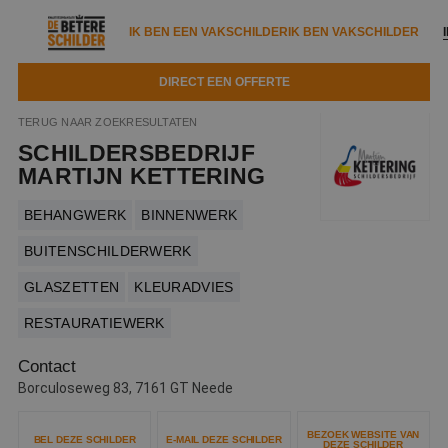
IK BEN EEN VAKSCHILDER
IK BEN VAKSCHILDER
DIRECT EEN OFFERTE
IK BEN EEN VAKSCHILDER
IK BEN VAKSCHILDER
TERUG NAAR ZOEKRESULTATEN
SCHILDERSBEDRIJF
Documenten
IK ZOEK EEN VAKSCHILDER
VAKSCHILDER ZOEKEN
MARTIJN KETTERING
Tools
Zoeken naar een schilder
BEHANGWERK
BINNENWERK
DIRECT EEN OFFERTE
Kennisbank
BUITENSCHILDERWERK
Tips
GLASZETTEN
KLEURADVIES
Over ons
Trainingen
Garantie
RESTAURATIEWERK
Nieuws & blog
Partners
Service
Contact
Vacatures
Infopakket
Borculoseweg 83, 7161 GT Neede
Waarom de betere schilder?
Veelgestelde vragen
Verfspuitbedrijf?
Binnenschilderwerk
BEZOEK WEBSITE VAN
BEL DEZE SCHILDER
E-MAIL DEZE SCHILDER
DEZE SCHILDER