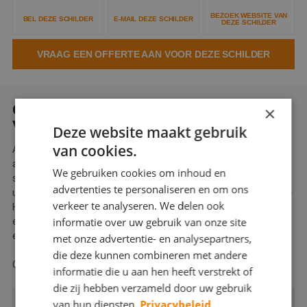
Webshop
BEZOEK WEBSITE VAN
BEL DEZE SCHILDER
E-MAIL DEZE SCHILDER
DEZE SCHILDER
Contact
VRAAG EEN OFFERTE AAN VOOR DEZE SCHILDER
Magazines
OVER SCHILDERSBEDRIJF KEES
×
VAN BEELEN
Deze website maakt gebruik
van cookies.
Al 36 jaar nemen wij diverse schilder, afwerking en glasklussen
aan. Altijd met veel plezier en met aandacht voor de klant. Wij
We gebruiken cookies om inhoud en
schilderen altijd met verf van hoogwaardige kwaliteit en helpen
advertenties te personaliseren en om ons
u met het kiezen van de juiste kleur. Uw allround schilder in Zuid-
verkeer te analyseren. We delen ook
Holland, altijd bereikbaar via het contact formulier. U kunt altijd
informatie over uw gebruik van onze site
een verblijvende offerte verwachten, dus aarzel niet en stuur
een berichtje.
met onze advertentie- en analysepartners,
die deze kunnen combineren met andere
Groeten, Kees (eigenaar schildersbedrijf Kees van Beelen)
informatie die u aan hen heeft verstrekt of
die zij hebben verzameld door uw gebruik
van hun diensten.
Privacybeleid