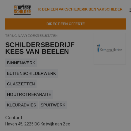
IK BEN EEN VAKSCHILDER
IK BEN VAKSCHILDER
DIRECT EEN OFFERTE
IK BEN EEN VAKSCHILDER
IK BEN VAKSCHILDER
TERUG NAAR ZOEKRESULTATEN
SCHILDERSBEDRIJF
Documenten
IK ZOEK EEN VAKSCHILDER
VAKSCHILDER ZOEKEN
KEES VAN BEELEN
Tools
Zoeken naar een schilder
BINNENWERK
DIRECT EEN OFFERTE
Kennisbank
BUITENSCHILDERWERK
Tips
GLASZETTEN
Over ons
Trainingen
Garantie
HOUTROTREPARATIE
Nieuws & blog
Partners
Service
KLEURADVIES
SPUITWERK
Vacatures
Infopakket
Waarom de betere schilder?
Contact
Veelgestelde vragen
Haven 45, 2225 BC Katwijk aan Zee
Verfspuitbedrijf?
Binnenschilderwerk