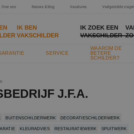
Over ons
Nieuws & blog
Vacatures
Veelgestelde vrage
EEN
IK BEN
IK ZOEK EEN
VA
LDER
VAKSCHILDER
VAKSCHILDER
ZO
WAAROM DE
GARANTIE
SERVICE
BETERE
SCHILDER?
N
BEDRIJF J.F.A.
K
BUITENSCHILDERWERK
DECORATIESCHILDERWERK
ARATIE
KLEURADVIES
RESTAURATIEWERK
SPUITWERK