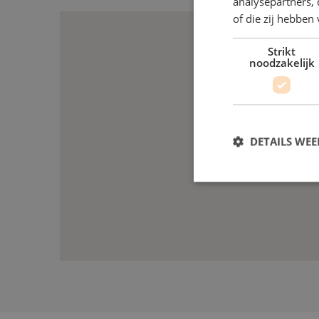
analysepartners,
of die zij hebbe
Strikt
noodzakelijk
DETAILS WE
S
Strikt noodzakelijke
accountbeheer. De we
Naam
__cf_bm