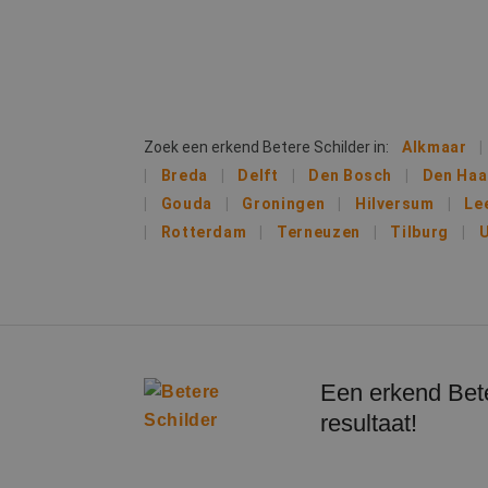
IDE
Goog
.doub
lidc
Micr
_clsk
Corp
.link
Zoek een erkend Betere Schilder in:
Alkmaar
MUID
Micr
Breda
Delft
Den Bosch
Den Ha
Corp
_clck
.clar
Gouda
Groningen
Hilversum
Le
Rotterdam
Terneuzen
Tilburg
U
_fbp
Meta
Inc.
.bete
test_cookie
Goog
.doub
MR
Micr
Corp
Een erkend Bete
.c.bi
resultaat!
MR
Micr
Corp
.c.cla