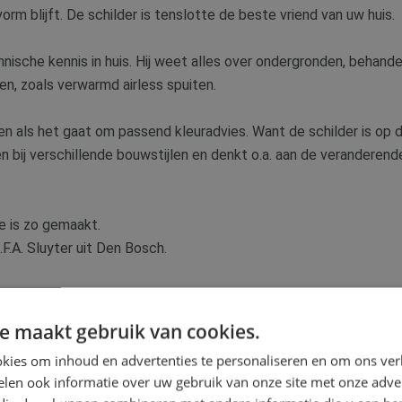
orm blijft. De schilder is tenslotte de beste vriend van uw huis.
hnische kennis in huis. Hij weet alles over ondergronden, behan
en, zoals verwarmd airless spuiten.
en als het gaat om passend kleuradvies. Want de schilder is op
en bij verschillende bouwstijlen en denkt o.a. aan de veranderend
e is zo gemaakt.
.F.A. Sluyter uit Den Bosch.
e maakt gebruik van cookies.
kies om inhoud en advertenties te personaliseren en om ons ver
len ook informatie over uw gebruik van onze site met onze adver