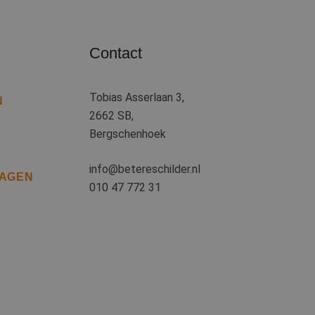
 basis van de PHP-
ene doeleinden die
kerssessies te
Contact
een willekeurig
uikt, kan specifiek
eld is het behouden
iker tussen
Tobias Asserlaan 3,
N
kie-Script.com-
2662 SB,
oekers te
e-Script.com is
Bergschenhoek
ten op te slaan
info@betereschilder.nl
ssentiële
RAGEN
010 47 772 31
jving
cs om de
informatie uit over
tuele advertenties
al Analytics - wat
emde website
gebruikte