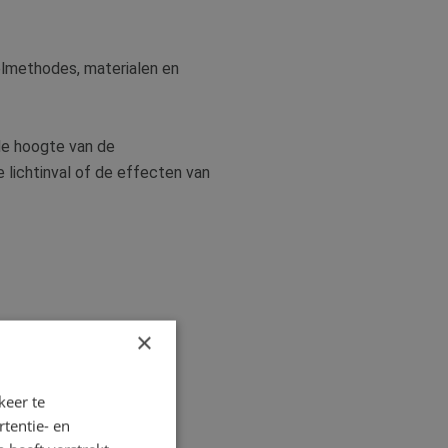
delmethodes, materialen en
 de hoogte van de
e lichtinval of de effecten van
×
keer te
tentie- en