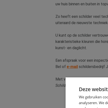
uw huis binnen en buiten in topv
Zo heeft een schilder veel tec
uiteraard de nieuwste techniek
U kunt op de schilder vertrouw
karakteristieke kleuren die hor
kunst- en daglicht.
Een afspraak voor een inspecti
Bel of
e-mail
schildersbedrijf J
Met vriendelijke groeten,
Schildersbedrijf J.F.A. Sluyter
Deze websit
We gebruiken coo
analyseren. We de