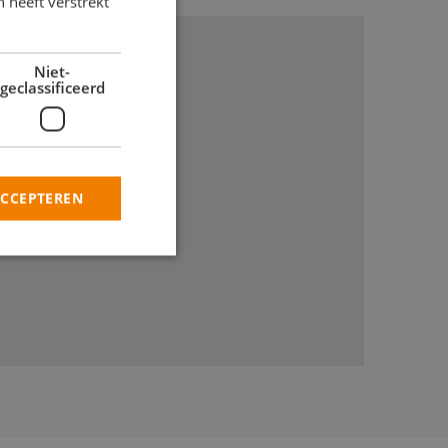
 heeft verstrekt
Niet-
geclassificeerd
ACCEPTEREN
rd
elding en
heid te maken
oor de website, om
 het gebruik van