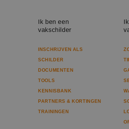
PHPSESSID
Ik ben een
I
vakschilder
v
CookieScriptConse
INSCHRIJVEN ALS
Z
SCHILDER
T
li_gc
DOCUMENTEN
G
TOOLS
S
KENNISBANK
W
Naam
Naam
fp_user_id
PARTNERS & KORTINGEN
S
Aanb
Naam
Dome
_ga_312XTDEH0W
TRAININGEN
L
_gcl_au
Goog
.bete
O
_ga