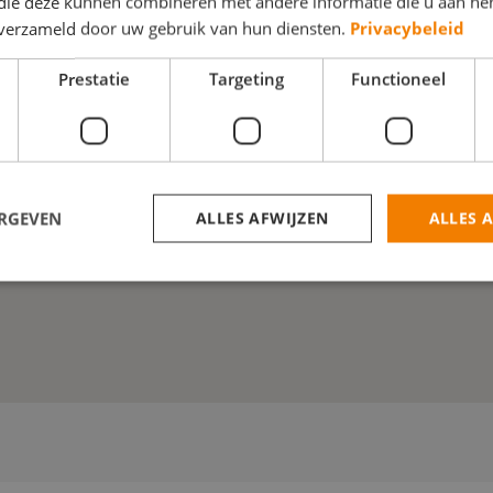
 die deze kunnen combineren met andere informatie die u aan hen
n verzameld door uw gebruik van hun diensten.
Privacybeleid
Prestatie
Targeting
Functioneel
ERGEVEN
ALLES AFWIJZEN
ALLES 
trikt noodzakelijk
Prestatie
Targeting
Functioneel
Niet-geclassificee
 cookies maken de kernfunctionaliteiten van de website mogelijk, zoals gebruikersaanm
bsite kan niet goed worden gebruikt zonder de strikt noodzakelijke cookies.
Aanbieder
/
Domein
Vervaldatum
Omschrijving
30 minuten
Deze cookie wordt gebruikt om ondersc
Cloudflare Inc.
tussen mensen en bots. Dit is gunstig v
.linkedin.com
geldige rapporten te kunnen maken over