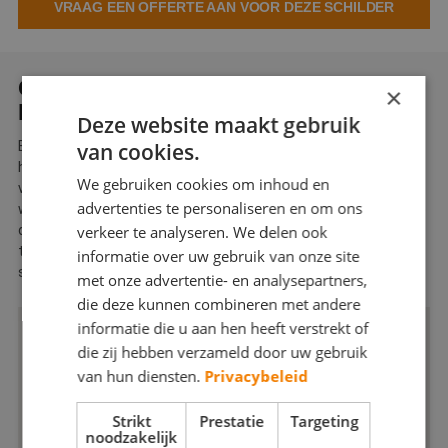
VRAAG EEN OFFERTE AAN VOOR DEZE SCHILDER
Webshop
Contact
OVER SCHILDERSBEDRIJF
×
Magazines
ENSCHEDE
Deze website maakt gebruik
Een eigen huis, een plek onder de zon! Heel mooi, maar het wil
van cookies.
helaas ook nog wel eens regenen, hagelen en sneeuwen of
We gebruiken cookies om inhoud en
vriezen en dooien in Nederland. Deze wisselende
advertenties te personaliseren en om ons
weersomstandigheden betekenen telkens weer een aanslag op
de conditie van uw huis. Daar kunt u zich natuurlijk effectief
verkeer te analyseren. We delen ook
tegen wapenen. Zeker als u de vakmensen van een bekend
informatie over uw gebruik van onze site
schildersbedrijf inschakelt, zoals Schildersbedrijf Enschede.
met onze advertentie- en analysepartners,
die deze kunnen combineren met andere
informatie die u aan hen heeft verstrekt of
die zij hebben verzameld door uw gebruik
van hun diensten.
Privacybeleid
Strikt
Prestatie
Targeting
noodzakelijk