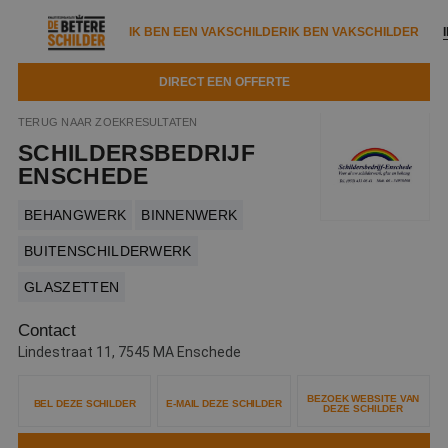
IK BEN EEN VAKSCHILDER
IK BEN VAKSCHILDER
DIRECT EEN OFFERTE
IK BEN EEN VAKSCHILDER
IK BEN VAKSCHILDER
TERUG NAAR ZOEKRESULTATEN
SCHILDERSBEDRIJF
Documenten
IK ZOEK EEN VAKSCHILDER
VAKSCHILDER ZOEKEN
ENSCHEDE
Tools
Zoeken naar een schilder
BEHANGWERK
BINNENWERK
DIRECT EEN OFFERTE
Kennisbank
BUITENSCHILDERWERK
Tips
GLASZETTEN
Over ons
Trainingen
Garantie
Contact
Nieuws & blog
Partners
Service
Lindestraat 11, 7545 MA Enschede
Vacatures
Infopakket
Waarom de betere schilder?
BEZOEK WEBSITE VAN
BEL DEZE SCHILDER
E-MAIL DEZE SCHILDER
DEZE SCHILDER
Veelgestelde vragen
Verfspuitbedrijf?
Binnenschilderwerk