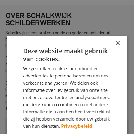
Webshop
OVER SCHALKWIJK
Contact
SCHILDERWERKEN
Magazines
Schalkwijk is een professionele en gedegen schilder uit
Nunspeet waar u ook terechtkunt voor uw schilder- en
×
behangwerk. Ons veelzijdige bedrijf heeft in de loop der jaren
Deze website maakt gebruik
een goede reputatie opgebouwd met betrekking tot kwaliteit,
van cookies.
flexibiliteit en persoonlijke service. Een open en persoonlijk
contact met onze opdrachtgevers is hierin dan ook een
We gebruiken cookies om inhoud en
bepalende factor.
advertenties te personaliseren en om ons
verkeer te analyseren. We delen ook
Ons behang- en schildersbedrijf is een jong en gepassioneerd
bedrijf dat garant staat voor een uitstekende prijs-
informatie over uw gebruik van onze site
kwaliteitverhouding. Als ervaren vakmensen gebruiken wij
met onze advertentie- en analysepartners,
uitsluitend topmerken en materialen. Zo kunnen wij u te allen
die deze kunnen combineren met andere
tijde het beste en duurzaamste resultaat garanderen.
informatie die u aan hen heeft verstrekt of
die zij hebben verzameld door uw gebruik
van hun diensten.
Privacybeleid