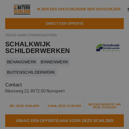
IK BEN EEN VAKSCHILDER
IK BEN VAKSCHILDER
DIRECT EEN OFFERTE
IK BEN EEN VAKSCHILDER
IK BEN VAKSCHILDER
TERUG NAAR ZOEKRESULTATEN
SCHALKWIJK
Documenten
IK ZOEK EEN VAKSCHILDER
VAKSCHILDER ZOEKEN
SCHILDERWERKEN
Tools
Zoeken naar een schilder
BEHANGWERK
BINNENWERK
DIRECT EEN OFFERTE
Kennisbank
BUITENSCHILDERWERK
Tips
Over ons
Contact
Trainingen
Garantie
Ribesweg 22, 8072 GD Nunspeet
Nieuws & blog
Partners
Service
BEZOEK WEBSITE VAN
BEL DEZE SCHILDER
E-MAIL DEZE SCHILDER
DEZE SCHILDER
Vacatures
Infopakket
Waarom de betere schilder?
VRAAG EEN OFFERTE AAN VOOR DEZE SCHILDER
Veelgestelde vragen
Verfspuitbedrijf?
Binnenschilderwerk