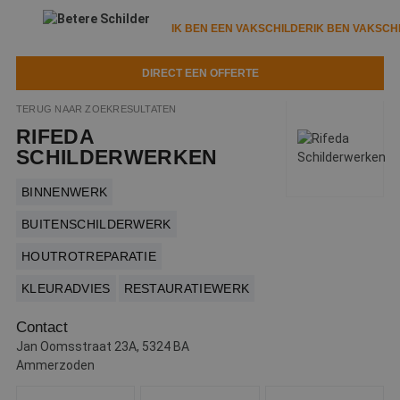
IK BEN EEN VAKSCHILDER
IK BEN VAKSCH
DIRECT EEN OFFERTE
IK BEN EEN VAKSCHILDER
IK BEN VAKSCHILDER
TERUG NAAR ZOEKRESULTATEN
RIFEDA
Documenten
IK ZOEK EEN VAKSCHILDER
VAKSCHILDER ZOEKEN
SCHILDERWERKEN
Tools
Zoeken naar een schilder
BINNENWERK
DIRECT EEN OFFERTE
Kennisbank
BUITENSCHILDERWERK
Tips
HOUTROTREPARATIE
Over ons
Trainingen
Garantie
KLEURADVIES
RESTAURATIEWERK
Nieuws & blog
Partners
Service
Contact
Vacatures
Infopakket
Jan Oomsstraat 23A, 5324 BA
Waarom de betere schilder?
Ammerzoden
Veelgestelde vragen
Verfspuitbedrijf?
Binnenschilderwerk