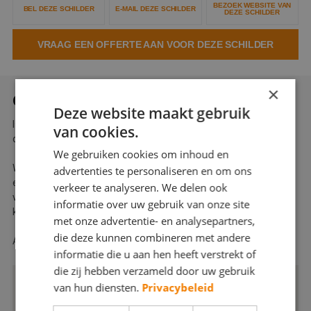
BEZOEK WEBSITE VAN
BEL DEZE SCHILDER
E-MAIL DEZE SCHILDER
Webshop
DEZE SCHILDER
Contact
VRAAG EEN OFFERTE AAN VOOR DEZE SCHILDER
Magazines
×
OVER RIFEDA SCHILDERWERKEN
Deze website maakt gebruik
Is een jong, gedreven en dynamisch bedrijf met veel ervaring in
van cookies.
de brede tak binnen het schildersvak.
We gebruiken cookies om inhoud en
We onderscheiden ons bedrijf door het leveren van kwaliteit en
advertenties te personaliseren en om ons
eerlijkheid en flexibiliteit. In elk deel van ons vakgebied gaan we
verkeer te analyseren. We delen ook
voor een duurzaame oplossing, werken daarom uitsluitend met
informatie over uw gebruik van onze site
kwaliteitsproducten en vakmensen.
met onze advertentie- en analysepartners,
die deze kunnen combineren met andere
Al onze medewerkers zijn voorzien van een VCA en vakdiploma.
informatie die u aan hen heeft verstrekt of
die zij hebben verzameld door uw gebruik
van hun diensten.
Privacybeleid