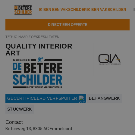
IK BEN EEN VAKSCHILDER
IK BEN VAKSCHILDER
DIRECT EEN OFFERTE
IK BEN EEN VAKSCHILDER
IK BEN VAKSCHILDER
TERUG NAAR ZOEKRESULTATEN
QUALITY INTERIOR
Documenten
IK ZOEK EEN VAKSCHILDER
VAKSCHILDER ZOEKEN
ART
Tools
Zoeken naar een schilder
DIRECT EEN OFFERTE
Kennisbank
Tips
Over ons
Trainingen
Garantie
GECERTIFICEERD VERFSPUITER
BEHANGWERK
Nieuws & blog
Partners
Service
STUCWERK
Vacatures
Infopakket
Waarom de betere schilder?
Contact
Veelgestelde vragen
Verfspuitbedrijf?
Betonweg 13, 8305 AG Emmeloord
Binnenschilderwerk