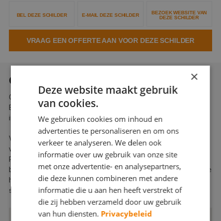
Webshop
BEZOEK WEBSITE VAN
BEL DEZE SCHILDER
E-MAIL DEZE SCHILDER
DEZE SCHILDER
Contact
VRAAG EEN OFFERTE AAN VOOR DEZE SCHILDER
Magazines
×
OVER QUALITY INTERIOR ART
Deze website maakt gebruik
Quality Interior Arts is het ambachtelijke schildersbedrijf uit
van cookies.
Emmeloord dat rechtstreeks samenwerkt met particulieren,
interieurbouwers, stylisten, projectinrichters en architecten.
We gebruiken cookies om inhoud en
advertenties te personaliseren en om ons
Van gewoon schilderen naar wall art: Wat blijft is het
verkeer te analyseren. We delen ook
vakmanschap
informatie over uw gebruik van onze site
René en Ben Verhoeckx, vader en zoon. Ben is vooral schilder en
met onze advertentie- en analysepartners,
behanger, René leeft op van maatwerk meubels, van technische
die deze kunnen combineren met andere
hoogstandjes en kleurcombinaties die nét buiten het
informatie die u aan hen heeft verstrekt of
standaardpallet vallen.
die zij hebben verzameld door uw gebruik
van hun diensten.
Privacybeleid