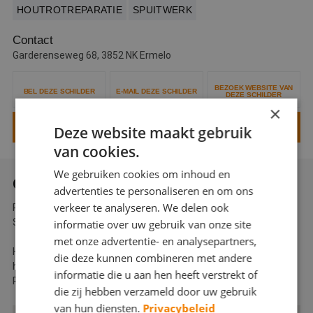
HOUTROTREPARATIE
SPUITWERK
Webshop
Contact
Contact
Garderenseweg 68, 3852 NK Ermelo
Magazines
BEZOEK WEBSITE VAN
BEL DEZE SCHILDER
E-MAIL DEZE SCHILDER
DEZE SCHILDER
×
VRAAG EEN OFFERTE AAN VOOR DEZE SCHILDER
Deze website maakt gebruik
van cookies.
We gebruiken cookies om inhoud en
OVER PLOEG SCHILDERWERKEN
advertenties te personaliseren en om ons
verkeer te analyseren. We delen ook
Ploeg Schilderwerken is gespecialiseerd in: spuitwerk, Houtrot,
Scannen, Behangen, Schilderwerk en Monumentale panden.
informatie over uw gebruik van onze site
met onze advertentie- en analysepartners,
Houd u van mooi en professioneel schilderwerk dan bent u op
die deze kunnen combineren met andere
het juiste adres. We gaan alleen voor de beste Kwaliteit
informatie die u aan hen heeft verstrekt of
Producten. Mocht u vragen hebben neem gerust contact op.
die zij hebben verzameld door uw gebruik
van hun diensten.
Privacybeleid