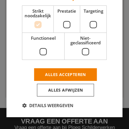
Strikt
Prestatie
Targeting
noodzakelijk
Functioneel
Niet-
geclassificeerd
ALLES ACCEPTEREN
ALLES AFWIJZEN
DETAILS WEERGEVEN
VRAAG EEN OFFERTE AAN
Vraag een offerte aan bij Ploeg Schilderwerken
Strikt noodzakelijk
Prestatie
Targeting