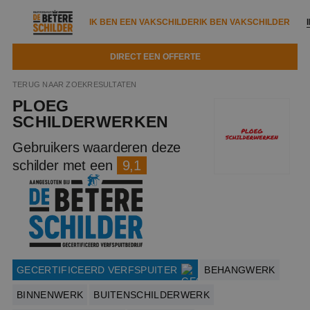
IK BEN EEN VAKSCHILDER
IK BEN VAKSCHILDER
DIRECT EEN OFFERTE
IK BEN EEN VAKSCHILDER
IK BEN VAKSCHILDER
TERUG NAAR ZOEKRESULTATEN
PLOEG
Documenten
IK ZOEK EEN VAKSCHILDER
VAKSCHILDER ZOEKEN
SCHILDERWERKEN
Tools
Gebruikers waarderen deze
Zoeken naar een schilder
DIRECT EEN OFFERTE
schilder met een
9,1
Kennisbank
Tips
Over ons
Trainingen
Garantie
Nieuws & blog
Partners
Service
Vacatures
Infopakket
GECERTIFICEERD VERFSPUITER
Waarom de betere schilder?
BEHANGWERK
Veelgestelde vragen
BINNENWERK
BUITENSCHILDERWERK
Verfspuitbedrijf?
Binnenschilderwerk