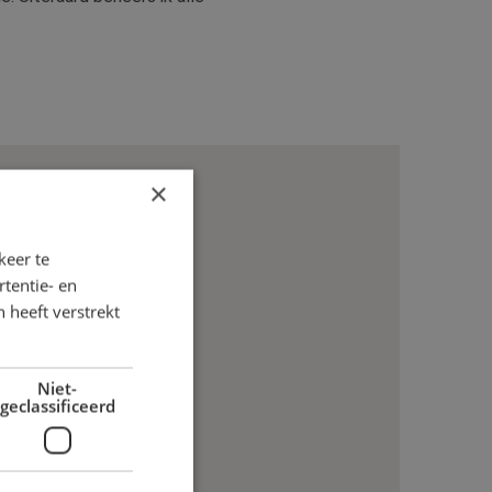
×
keer te
tentie- en
 heeft verstrekt
Niet-
geclassificeerd