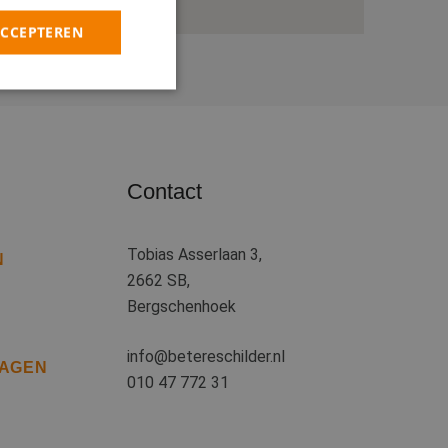
ACCEPTEREN
rd
elding en
Contact
heid te maken
Tobias Asserlaan 3,
oor de website, om
N
 het gebruik van
2662 SB,
Bergschenhoek
 basis van de PHP-
ene doeleinden die
kerssessies te
info@betereschilder.nl
een willekeurig
RAGEN
uikt, kan specifiek
010 47 772 31
eld is het behouden
iker tussen
kie-Script.com-