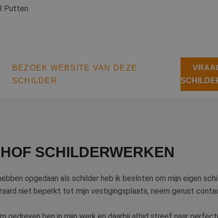
B Putten
BEZOEK WEBSITE VAN DEZE
VRAAG
SCHILDER
SCHILDE
RHOF SCHILDERWERKEN
 hebben opgedaan als schilder heb ik besloten om mijn eigen schi
eraard niet beperkt tot mijn vestigingsplaats, neem gerust conta
m gedreven ben in mijn werk en daarbij altijd streef naar perfecti