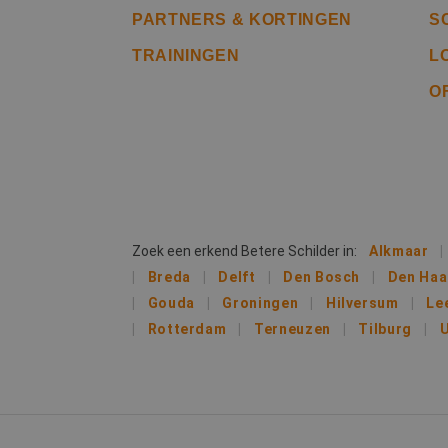
PARTNERS & KORTINGEN
S
TRAININGEN
L
li_gc
O
Naam
Naam
fp_user_id
Aanb
Naam
Dome
_ga_312XTDEH0W
_gcl_au
Goog
.bete
Zoek een erkend Betere Schilder in:
Alkmaar
_ga
Breda
Delft
Den Bosch
Den Ha
IDE
Goog
Gouda
Groningen
Hilversum
Le
.doub
Rotterdam
Terneuzen
Tilburg
U
lidc
Micr
_clsk
Corp
.link
MUID
Micr
Corp