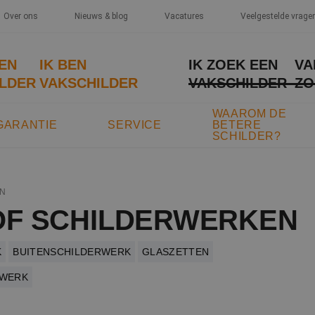
Over ons
Nieuws & blog
Vacatures
Veelgestelde vrage
EEN
IK BEN
IK ZOEK EEN
VA
LDER
VAKSCHILDER
VAKSCHILDER
ZO
WAAROM DE
GARANTIE
SERVICE
BETERE
SCHILDER?
N
F SCHILDERWERKEN
K
BUITENSCHILDERWERK
GLASZETTEN
TWERK