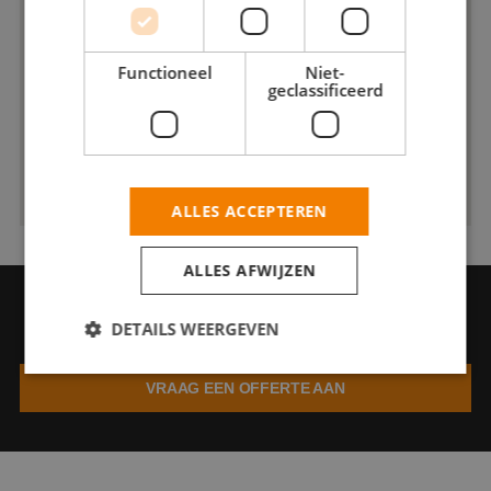
Functioneel
Niet-
geclassificeerd
ALLES ACCEPTEREN
ALLES AFWIJZEN
VRAAG EEN OFFERTE AAN
DETAILS WEERGEVEN
Vraag een offerte aan bij Nocco Schilderwerken
VRAAG EEN OFFERTE AAN
Strikt noodzakelijk
Prestatie
Targeting
Functioneel
Niet-geclassificeerd
Strikt noodzakelijke cookies maken de