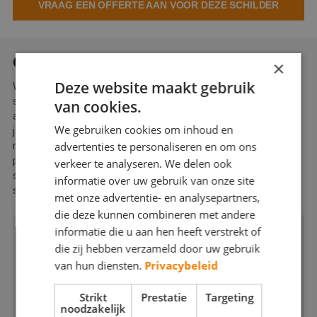
VRAAG EEN OFFERTE AAN VOOR DEZE SCHILDER
Webshop
Contact
OVER NOCCO SCHILDERWERKEN
×
Magazines
Deze website maakt gebruik
Wij Nocco Schilderwerken zijn een professioneel
schildersbedrijf. Wij leveren kwaliteit en maatwerk. Tevens
van cookies.
adviseren wij u graag over alle mogelijkheden. Door onze
We gebruiken cookies om inhoud en
jarenlange ervaring hebben we voldoende ideeën om van uw
advertenties te personaliseren en om ons
ruimte iets speciaals te maken. We streven ernaar om elk
project tijdig en met de hoogste kwaliteit af te ronden. Onze
verkeer te analyseren. We delen ook
schilderwerken worden uitgevoerd met passie en tegen de
informatie over uw gebruik van onze site
scherpst mogelijke prijs.
met onze advertentie- en analysepartners,
die deze kunnen combineren met andere
informatie die u aan hen heeft verstrekt of
die zij hebben verzameld door uw gebruik
van hun diensten.
Privacybeleid
Strikt
Prestatie
Targeting
noodzakelijk