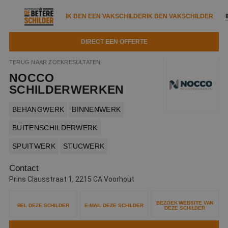
IK BEN EEN VAKSCHILDER
IK BEN VAKSCHILDER
DIRECT EEN OFFERTE
IK BEN EEN VAKSCHILDER
IK BEN VAKSCHILDER
TERUG NAAR ZOEKRESULTATEN
NOCCO
Documenten
IK ZOEK EEN VAKSCHILDER
VAKSCHILDER ZOEKEN
SCHILDERWERKEN
Tools
Zoeken naar een schilder
BEHANGWERK
BINNENWERK
DIRECT EEN OFFERTE
Kennisbank
BUITENSCHILDERWERK
Tips
SPUITWERK
STUCWERK
Over ons
Trainingen
Garantie
Contact
Nieuws & blog
Partners
Service
Prins Clausstraat 1, 2215 CA Voorhout
Vacatures
Infopakket
Waarom de betere schilder?
BEZOEK WEBSITE VAN
BEL DEZE SCHILDER
E-MAIL DEZE SCHILDER
DEZE SCHILDER
Veelgestelde vragen
Verfspuitbedrijf?
Binnenschilderwerk