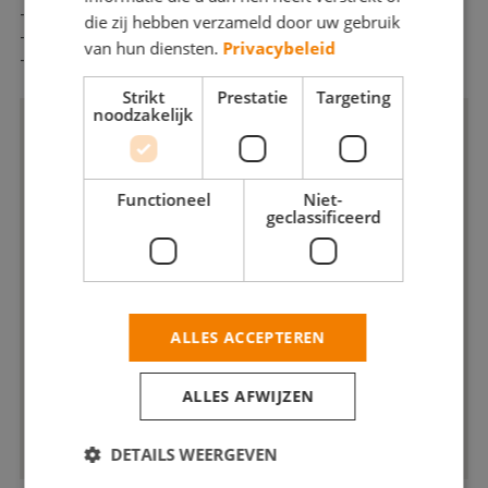
- Jong en dynamisch bedrijf
die zij hebben verzameld door uw gebruik
- Heldere en duidelijke communicatie
van hun diensten.
Privacybeleid
- Klanttevredenheid
Strikt
Prestatie
Targeting
noodzakelijk
Functioneel
Niet-
geclassificeerd
ALLES ACCEPTEREN
ALLES AFWIJZEN
DETAILS WEERGEVEN