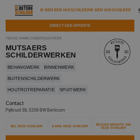
IK BEN EEN VAKSCHILDER
IK BEN VAKSCHILDER
DIRECT EEN OFFERTE
IK BEN EEN VAKSCHILDER
IK BEN VAKSCHILDER
TERUG NAAR ZOEKRESULTATEN
MUTSAERS
Documenten
IK ZOEK EEN VAKSCHILDER
VAKSCHILDER ZOEKEN
SCHILDERWERKEN
Tools
Zoeken naar een schilder
BEHANGWERK
BINNENWERK
DIRECT EEN OFFERTE
Kennisbank
BUITENSCHILDERWERK
Tips
HOUTROTREPARATIE
SPUITWERK
Over ons
Trainingen
Garantie
Contact
Nieuws & blog
Partners
Service
Pijlkruid 38, 5258 BW Berlicum
Vacatures
Infopakket
Waarom de betere schilder?
BEZOEK WEBSITE VAN
BEL DEZE SCHILDER
E-MAIL DEZE SCHILDER
DEZE SCHILDER
Veelgestelde vragen
Verfspuitbedrijf?
Binnenschilderwerk