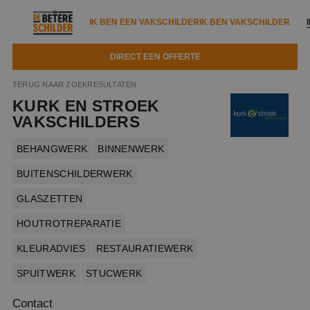
IK BEN EEN VAKSCHILDER
IK BEN VAKSCHILDER
DIRECT EEN OFFERTE
IK BEN EEN VAKSCHILDER
IK BEN VAKSCHILDER
TERUG NAAR ZOEKRESULTATEN
KURK EN STROEK
Documenten
IK ZOEK EEN VAKSCHILDER
VAKSCHILDER ZOEKEN
VAKSCHILDERS
Tools
Zoeken naar een schilder
BEHANGWERK
BINNENWERK
DIRECT EEN OFFERTE
Kennisbank
BUITENSCHILDERWERK
Tips
GLASZETTEN
Over ons
Trainingen
Garantie
HOUTROTREPARATIE
Nieuws & blog
Partners
Service
KLEURADVIES
RESTAURATIEWERK
Vacatures
Infopakket
Waarom de betere schilder?
SPUITWERK
STUCWERK
Veelgestelde vragen
Verfspuitbedrijf?
Binnenschilderwerk
Contact