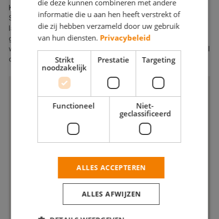
die deze kunnen combineren met andere
Kurk en Stroek werkt met hoogwaardige verfsystemen zoals
informatie die u aan hen heeft verstrekt of
Sigma, Sikkens, Caparol en Boonstoppel. Samen met onze jaren
die zij hebben verzameld door uw gebruik
lange schilderervaring en drie schilderdiploma’s op zak
van hun diensten.
Privacybeleid
garandeert dat een professioneel eindresultaat zodat uw
woning of bedrijfspand er weer jarenlang fantastisch uitziet. Bel
Strikt
Prestatie
Targeting
ons voor een afspraak.
noodzakelijk
Functioneel
Niet-
geclassificeerd
ALLES ACCEPTEREN
ALLES AFWIJZEN