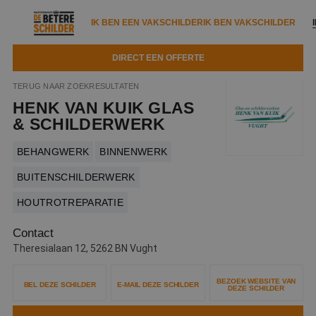
IK BEN EEN VAKSCHILDER
IK BEN VAKSCHILDER
DIRECT EEN OFFERTE
IK BEN EEN VAKSCHILDER
IK BEN VAKSCHILDER
TERUG NAAR ZOEKRESULTATEN
HENK VAN KUIK GLAS
Documenten
IK ZOEK EEN VAKSCHILDER
VAKSCHILDER ZOEKEN
& SCHILDERWERK
Tools
Zoeken naar een schilder
BEHANGWERK
BINNENWERK
DIRECT EEN OFFERTE
Kennisbank
BUITENSCHILDERWERK
Tips
HOUTROTREPARATIE
Over ons
Trainingen
Garantie
Contact
Nieuws & blog
Partners
Service
Theresialaan 12, 5262 BN Vught
Vacatures
Infopakket
Waarom de betere schilder?
BEZOEK WEBSITE VAN
BEL DEZE SCHILDER
E-MAIL DEZE SCHILDER
DEZE SCHILDER
Veelgestelde vragen
Verfspuitbedrijf?
Binnenschilderwerk