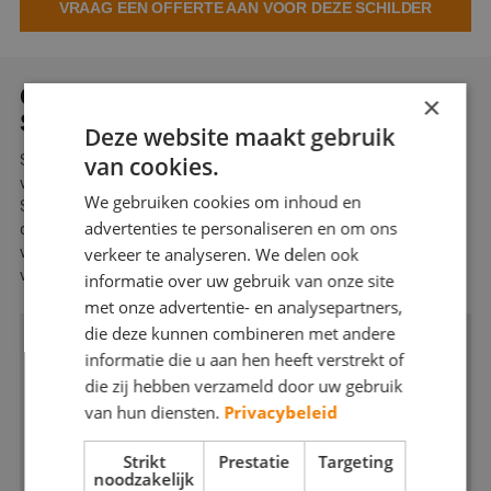
VRAAG EEN OFFERTE AAN VOOR DEZE SCHILDER
Webshop
Contact
OVER HENK VAN KUIK GLAS &
×
Magazines
SCHILDERWERK
Deze website maakt gebruik
Schildersbedrijf Van Kuik bestaat al 68 jaar, deze jaren zijn
van cookies.
verdeeld over 3 generaties. De tijden veranderen,
We gebruiken cookies om inhoud en
Schildersbedrijf Van Kuik echter niet… Natuurlijk, we gaan met
advertenties te personaliseren en om ons
de tijd mee, maar als het om kwaliteit gaat zijn we geen spat
veranderd. Zo was het in 1947, zo is het nu. De kwaliteit en het
verkeer te analyseren. We delen ook
vakmanschap van vroeger, de materialen en de snelheid van nu.
informatie over uw gebruik van onze site
met onze advertentie- en analysepartners,
die deze kunnen combineren met andere
informatie die u aan hen heeft verstrekt of
die zij hebben verzameld door uw gebruik
van hun diensten.
Privacybeleid
Strikt
Prestatie
Targeting
noodzakelijk