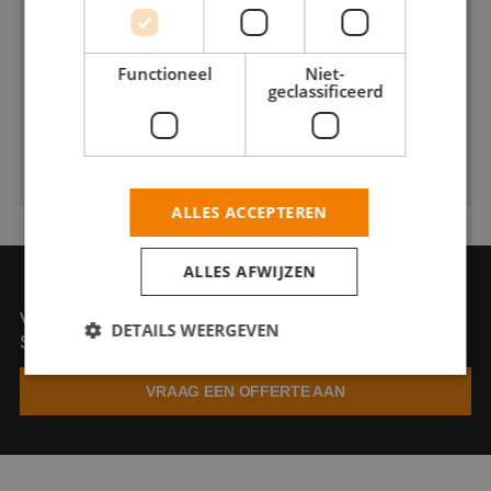
Functioneel
Niet-
geclassificeerd
ALLES ACCEPTEREN
ALLES AFWIJZEN
VRAAG EEN OFFERTE AAN
Vraag een offerte aan bij Henk van Kuik Glas &
DETAILS WEERGEVEN
Schilderwerk
VRAAG EEN OFFERTE AAN
Strikt noodzakelijk
Prestatie
Targeting
Functioneel
Niet-geclassificeerd
Strikt noodzakelijke cookies maken de