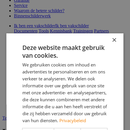
Garantie
Service
Waarom de betere schilder?
Binnenschilderwerk
Ik ben een vakschilder
Ik ben vakschilder
Documenten
Tools
Kennisbank
Trainingen
Partners
Infopakket
Verfspuitbedrijf?
×
Ik zoek een vakschilder
Vakschilder zoeken
Deze website maakt gebruik
Zoeken naar een schilder
Tips
Garantie
Service
Waarom de
betere schilder?
Binnenschilderwerk
van cookies.
Direct een offerte
We gebruiken cookies om inhoud en
Over ons
advertenties te personaliseren en om ons
Nieuws & blog
Vacatures
verkeer te analyseren. We delen ook
Veelgestelde vragen
informatie over uw gebruik van onze site
Webshop
met onze advertentie- en analysepartners,
Contact
Magazines
die deze kunnen combineren met andere
informatie die u aan hen heeft verstrekt of
die zij hebben verzameld door uw gebruik
Terug naar zoekresultaten
van hun diensten.
Privacybeleid