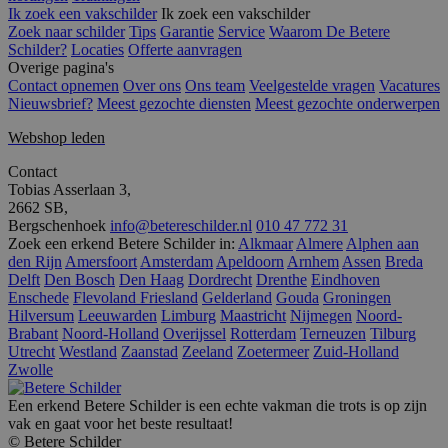
Functioneel
Niet-geclassificeerd
Ik zoek een vakschilder
Ik zoek een vakschilder
Zoek naar schilder
Tips
Garantie
Service
Waarom De Betere
Strikt noodzakelijke cookies maken de
Schilder?
Locaties
Offerte aanvragen
kernfunctionaliteiten van de website mogelijk, zoals
Overige pagina's
gebruikersaanmelding en accountbeheer. De
Contact opnemen
Over ons
Ons team
Veelgestelde vragen
Vacatures
website kan niet goed worden gebruikt zonder de
Nieuwsbrief?
Meest gezochte diensten
Meest gezochte onderwerpen
strikt noodzakelijke cookies.
Naam
Aanbieder
/
Domein
Vervaldatum
O
Webshop leden
__cf_bm
30 minuten
D
Cloudflare Inc.
Contact
w
.linkedin.com
Tobias Asserlaan 3,
o
t
2662 SB,
m
Bergschenhoek
info@betereschilder.nl
010 47 772 31
Di
Zoek een erkend Betere Schilder in:
Alkmaar
Almere
Alphen aan
d
g
den Rijn
Amersfoort
Amsterdam
Apeldoorn
Arnhem
Assen
Breda
t
Delft
Den Bosch
Den Haag
Dordrecht
Drenthe
Eindhoven
o
Enschede
Flevoland
Friesland
Gelderland
Gouda
Groningen
v
Hilversum
Leeuwarden
Limburg
Maastricht
Nijmegen
Noord-
PHPSESSID
Sessie
C
PHP.net
Brabant
Noord-Holland
Overijssel
Rotterdam
Terneuzen
Tilburg
g
www.betereschilder.nl
Utrecht
Westland
Zaanstad
Zeeland
Zoetermeer
Zuid-Holland
ap
Zwolle
b
ta
id
Een erkend Betere Schilder is een echte vakman die trots is op zijn
a
vak en gaat voor het beste resultaat!
d
© Betere Schilder
w