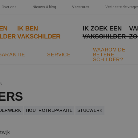
Over ons
Nieuws & blog
Vacatures
Veelgestelde vrage
EEN
IK BEN
IK ZOEK EEN
VA
LDER
VAKSCHILDER
VAKSCHILDER
ZO
WAAROM DE
GARANTIE
SERVICE
BETERE
SCHILDER?
N
DERS
LDERWERK
HOUTROTREPARATIE
STUCWERK
twijk