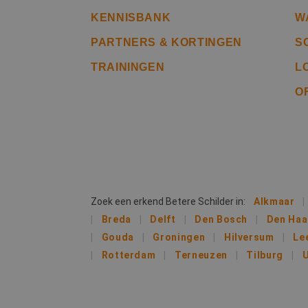
CookieScriptConse
KENNISBANK
W
PARTNERS & KORTINGEN
S
li_gc
TRAININGEN
L
O
Naam
Naam
fp_user_id
Aanb
Naam
Dome
_ga_312XTDEH0W
_gcl_au
Goog
.bete
_ga
Zoek een erkend Betere Schilder in:
Alkmaar
Breda
Delft
Den Bosch
Den Ha
IDE
Goog
.doub
Gouda
Groningen
Hilversum
Le
Rotterdam
Terneuzen
Tilburg
U
lidc
Micr
_clsk
Corp
.link