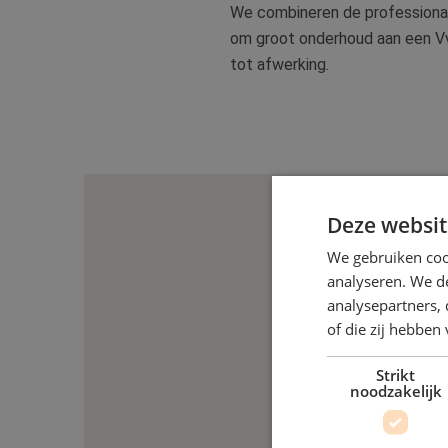
We combineren de professionali
om groot onderhoud aan een Vv
tot afwerking.
Deze websit
We gebruiken coo
analyseren. We de
analysepartners,
of die zij hebbe
Strikt
noodzakelijk