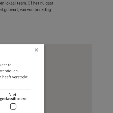
en lokaal team. Of het nu gaat
d gebeurt, van voorbereiding
×
keer te
tentie- en
 heeft verstrekt
Niet-
geclassificeerd