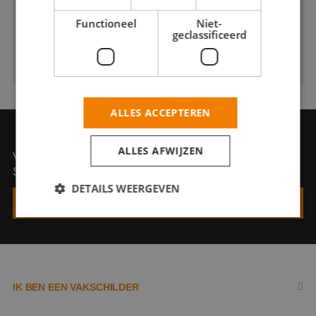
Functioneel
Niet-
geclassificeerd
ALLES ACCEPTEREN
VRAAG EEN OFFERTE AAN
ALLES AFWIJZEN
Vraag een offerte aan bij Finished Colours
Schilderwerken
DETAILS WEERGEVEN
VRAAG EEN OFFERTE AAN
Strikt noodzakelijk
Prestatie
Targeting
Functioneel
Niet-geclassificeerd
IK BEN EEN VAKSCHILDER
Strikt noodzakelijke cookies maken de
kernfunctionaliteiten van de website mogelijk, zoals
gebruikersaanmelding en accountbeheer. De