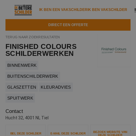
IK BEN EEN VAKSCHILDER
IK BEN VAKSCHILDER
DIRECT EEN OFFERTE
IK BEN EEN VAKSCHILDER
IK BEN VAKSCHILDER
TERUG NAAR ZOEKRESULTATEN
FINISHED COLOURS
Documenten
IK ZOEK EEN VAKSCHILDER
VAKSCHILDER ZOEKEN
SCHILDERWERKEN
Tools
Zoeken naar een schilder
BINNENWERK
DIRECT EEN OFFERTE
Kennisbank
BUITENSCHILDERWERK
Tips
GLASZETTEN
KLEURADVIES
Over ons
Trainingen
Garantie
SPUITWERK
Nieuws & blog
Partners
Service
Contact
Vacatures
Infopakket
Hucht 32, 4001 NL Tiel
Waarom de betere schilder?
Veelgestelde vragen
Verfspuitbedrijf?
Binnenschilderwerk
BEZOEK WEBSITE VAN
BEL DEZE SCHILDER
E-MAIL DEZE SCHILDER
DEZE SCHILDER