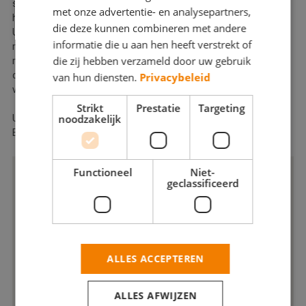
slijtage van vitale dure bouwdelen met jaren uitgesteld of zelfs
met onze advertentie- en analysepartners,
helemaal voorkomen.
die deze kunnen combineren met andere
Uw auto gaat regelmatig naar de garage, terwijl die steeds
informatie die u aan hen heeft verstrekt of
minder waard wordt. Terwijl een goed onderhouden huis alleen
die zij hebben verzameld door uw gebruik
maar in waarde stijgt. Gebruik deze aardevermeerdering slim
om uw huis periodiek vakkundig te laten onderhouden. Dit
van hun diensten.
Privacybeleid
verdient zich absoluut terug.
Strikt
Prestatie
Targeting
noodzakelijk
Uiteraard werken wij ook graag voor u in de regio Nijkerk en
Ermelo!
Functioneel
Niet-
geclassificeerd
ALLES ACCEPTEREN
ALLES AFWIJZEN