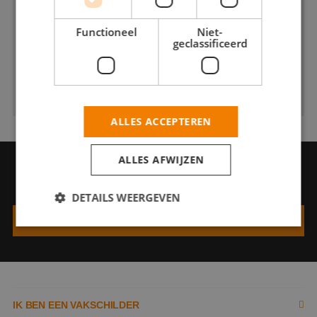
Functioneel
Niet-
geclassificeerd
ALLES ACCEPTEREN
ALLES AFWIJZEN
VRAAG EEN OFFERTE AAN
Vraag een offerte aan bij Bruins Schilderwerken
DETAILS WEERGEVEN
VRAAG EEN OFFERTE AAN
Strikt noodzakelijk
Prestatie
Targeting
Functioneel
Niet-geclassificeerd
Strikt noodzakelijke cookies maken de
IK BEN EEN VAKSCHILDER
kernfunctionaliteiten van de website mogelijk, zoals