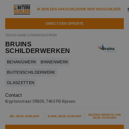
IK BEN EEN VAKSCHILDER
IK BEN VAKSCHILDER
DIRECT EEN OFFERTE
IK BEN EEN VAKSCHILDER
IK BEN VAKSCHILDER
TERUG NAAR ZOEKRESULTATEN
BRUINS
Documenten
IK ZOEK EEN VAKSCHILDER
VAKSCHILDER ZOEKEN
SCHILDERWERKEN
Tools
Zoeken naar een schilder
BEHANGWERK
BINNENWERK
DIRECT EEN OFFERTE
Kennisbank
BUITENSCHILDERWERK
Tips
GLASZETTEN
Over ons
Trainingen
Garantie
Contact
Nieuws & blog
Partners
Service
Kryptonstraat 39B09, 7463 PB Rijssen
Vacatures
Infopakket
Waarom de betere schilder?
BEZOEK WEBSITE VAN
BEL DEZE SCHILDER
E-MAIL DEZE SCHILDER
DEZE SCHILDER
Veelgestelde vragen
Verfspuitbedrijf?
Binnenschilderwerk