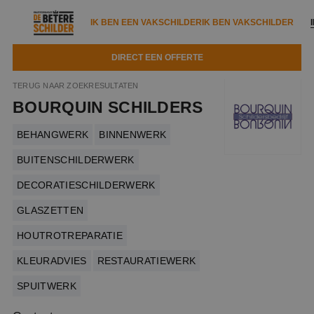
IK BEN EEN VAKSCHILDER
IK BEN VAKSCHILDER
DIRECT EEN OFFERTE
IK BEN EEN VAKSCHILDER
IK BEN VAKSCHILDER
TERUG NAAR ZOEKRESULTATEN
BOURQUIN SCHILDERS
Documenten
IK ZOEK EEN VAKSCHILDER
VAKSCHILDER ZOEKEN
BEHANGWERK
BINNENWERK
Tools
Zoeken naar een schilder
DIRECT EEN OFFERTE
BUITENSCHILDERWERK
Kennisbank
Tips
DECORATIESCHILDERWERK
Over ons
Trainingen
GLASZETTEN
Garantie
Nieuws & blog
HOUTROTREPARATIE
Partners
Service
KLEURADVIES
RESTAURATIEWERK
Vacatures
Infopakket
Waarom de betere schilder?
SPUITWERK
Veelgestelde vragen
Verfspuitbedrijf?
Binnenschilderwerk