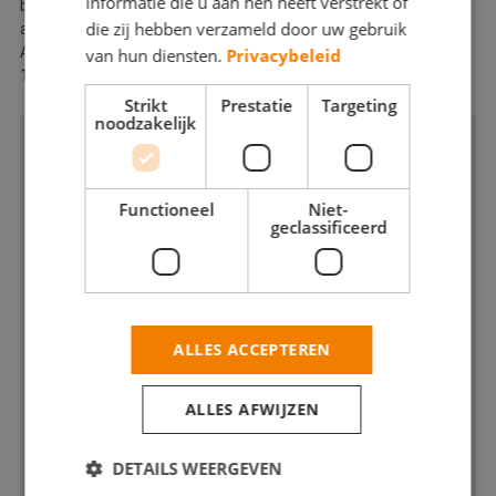
informatie die u aan hen heeft verstrekt of
betrouwbaar schildersbedrijf dan bent u bij ons aan het juiste
die zij hebben verzameld door uw gebruik
adres.
Al meer dan vijfentwintig jaar schilderen wij met plezier, sinds
van hun diensten.
Privacybeleid
1996 als ondernemer.
Strikt
Prestatie
Targeting
noodzakelijk
Functioneel
Niet-
geclassificeerd
ALLES ACCEPTEREN
ALLES AFWIJZEN
DETAILS WEERGEVEN