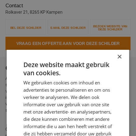
Contact
Webshop
Rolkaver 21, 8265 KP Kampen
Contact
BEZOEK WEBSITE VAN
BEL DEZE SCHILDER
E-MAIL DEZE SCHILDER
DEZE SCHILDER
Magazines
VRAAG EEN OFFERTE AAN VOOR DEZE SCHILDER
×
Deze website maakt gebruik
OVER APELLES SCHILDERWERKEN
van cookies.
Apelles Schilderwerken is een jong en dynamisch
We gebruiken cookies om inhoud en
schildersbedrijf, met een schat aan ervaring. Wij werken
advertenties te personaliseren en om ons
voornamelijk in de particuliere sector, maar ook bedrijven,
verkeer te analyseren. We delen ook
instellingen en v.v.e’s. staan in ons klantbestand. Al onze
informatie over uw gebruik van onze site
werknemers hebben VCA en zijn tevens allemaal allround
schilders.
met onze advertentie- en analysepartners,
die deze kunnen combineren met andere
informatie die u aan hen heeft verstrekt of
Ook kunt u bij ons terecht voor kleuradvies, glas en
die zij hebben verzameld door uw gebruik
restauratiewerk. Zelfs voor stucwerk kunt u bij ons terecht.