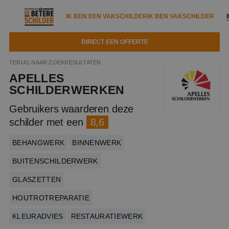
IK BEN EEN VAKSCHILDER
IK BEN VAKSCHILDER
DIRECT EEN OFFERTE
IK BEN EEN VAKSCHILDER
IK BEN VAKSCHILDER
TERUG NAAR ZOEKRESULTATEN
APELLES
Documenten
IK ZOEK EEN VAKSCHILDER
VAKSCHILDER ZOEKEN
SCHILDERWERKEN
Tools
Gebruikers waarderen deze
Zoeken naar een schilder
DIRECT EEN OFFERTE
schilder met een
8,6
Kennisbank
Tips
BEHANGWERK
BINNENWERK
Over ons
Trainingen
Garantie
BUITENSCHILDERWERK
Nieuws & blog
Partners
Service
GLASZETTEN
Vacatures
Infopakket
HOUTROTREPARATIE
Waarom de betere schilder?
Veelgestelde vragen
KLEURADVIES
RESTAURATIEWERK
Verfspuitbedrijf?
Binnenschilderwerk