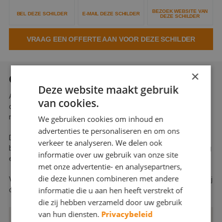
Webshop
BEZOEK WEBSITE VAN
BEL DEZE SCHILDER
E-MAIL DEZE SCHILDER
DEZE SCHILDER
Contact
VRAAG EEN OFFERTE AAN VOOR DEZE SCHILDER
Magazines
×
OVER AANGEENBRUG ONDERHOUD
Deze website maakt gebruik
Aangeenbrug Onderhoud en Schilders is een veelzijdig bedrijf in
van cookies.
de schilderbranche, schilderwerk en onderhoud verzorgen wij
naar de wensen van de klant.
We gebruiken cookies om inhoud en
advertenties te personaliseren en om ons
De schilders van Aangeenbrug Onderhoud en Schilders zijn
verkeer te analyseren. We delen ook
breed georiënteerd en houden zich bezig met uitvoering, nazorg
informatie over uw gebruik van onze site
en onderhoud van schilderwerk.
met onze advertentie- en analysepartners,
die deze kunnen combineren met andere
Voor een deskundig advies en een gratis offerte, kunt u prima bij
informatie die u aan hen heeft verstrekt of
ons terecht.
die zij hebben verzameld door uw gebruik
van hun diensten.
Privacybeleid