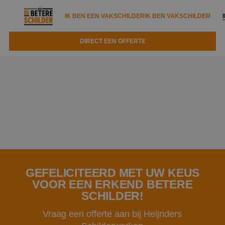
IK BEN EEN VAKSCHILDER
IK BEN VAKSCHILDER
DIRECT EEN OFFERTE
IK BEN EEN VAKSCHILDER
IK BEN VAKSCHILDER
Documenten
IK ZOEK EEN VAKSCHILDER
VAKSCHILDER ZOEKEN
Tools
Zoeken naar een schilder
DIRECT EEN OFFERTE
Kennisbank
Tips
Over ons
Trainingen
Garantie
Nieuws & blog
Partners
GEFELICITEERD MET UW KEUS
Service
VOOR EEN ERKEND BETERE
Vacatures
Infopakket
SCHILDER!
Waarom de betere schilder?
Veelgestelde vragen
Vraag een offerte aan bij Heijnders
Verfspuitbedrijf?
Binnenschilderwerk