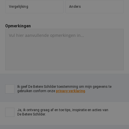
Google Privacy Policy
o
v
Vergelijking
Anders
ge
t
H
g
Opmerkingen
wi
g
n
w
ka
vo
e
vo
b
e
s
g
pa
CookieScriptConsent
4 weken 2
D
CookieScript
Ik geef De Betere Schilder toestemming om mijn gegevens te
dagen
w
www.betereschilder.nl
gebruiken conform onze
privacy verklaring
.
d
Sc
o
c
v
Ja, ik ontvang graag af en toe tips, inspiratie en acties van
o
De Betere Schilder.
c
v
Sc
n