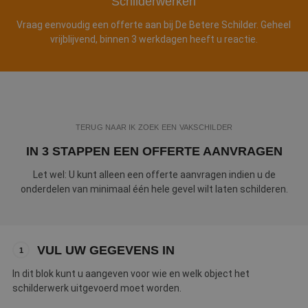
Schilderwerken
Webshop
Vraag eenvoudig een offerte aan bij De Betere Schilder. Geheel
vrijblijvend, binnen 3 werkdagen heeft u reactie.
Contact
Magazines
TERUG NAAR IK ZOEK EEN VAKSCHILDER
IN 3 STAPPEN EEN OFFERTE AANVRAGEN
Let wel: U kunt alleen een offerte aanvragen indien u de
onderdelen van minimaal één hele gevel wilt laten schilderen.
VUL UW GEGEVENS IN
1
In dit blok kunt u aangeven voor wie en welk object het
schilderwerk uitgevoerd moet worden.