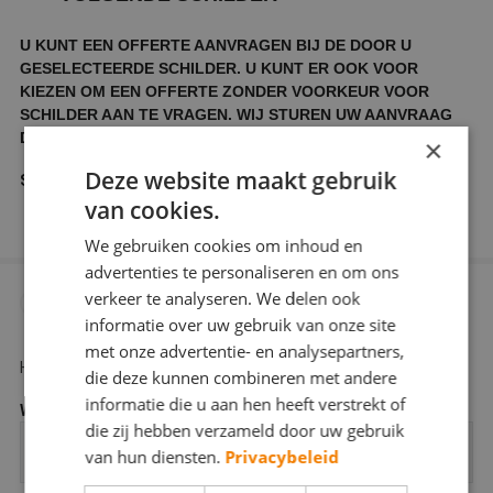
U KUNT EEN OFFERTE AANVRAGEN BIJ DE DOOR U
GESELECTEERDE SCHILDER. U KUNT ER OOK VOOR
KIEZEN OM EEN OFFERTE ZONDER VOORKEUR VOOR
SCHILDER AAN TE VRAGEN. WIJ STUREN UW AANVRAAG
DAN DOOR NAAR ENKELE SCHILDERS IN UW REGIO.
×
Deze website maakt gebruik
Schilders waarbij u een offerte wilt aanvragen
van cookies.
We gebruiken cookies om inhoud en
advertenties te personaliseren en om ons
verkeer te analyseren. We delen ook
GEGEVENS VAN HET TE SCHILDEREN
3
informatie over uw gebruik van onze site
PAND
met onze advertentie- en analysepartners,
Hier kunt u aangeven wat voor object geschilderd moet worden.
die deze kunnen combineren met andere
informatie die u aan hen heeft verstrekt of
Woningtype
*
die zij hebben verzameld door uw gebruik
van hun diensten.
Privacybeleid