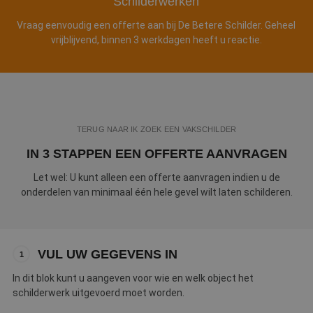
Schilderwerken
Webshop
Vraag eenvoudig een offerte aan bij De Betere Schilder. Geheel
vrijblijvend, binnen 3 werkdagen heeft u reactie.
Contact
Magazines
TERUG NAAR IK ZOEK EEN VAKSCHILDER
IN 3 STAPPEN EEN OFFERTE AANVRAGEN
Let wel: U kunt alleen een offerte aanvragen indien u de
onderdelen van minimaal één hele gevel wilt laten schilderen.
VUL UW GEGEVENS IN
1
In dit blok kunt u aangeven voor wie en welk object het
schilderwerk uitgevoerd moet worden.