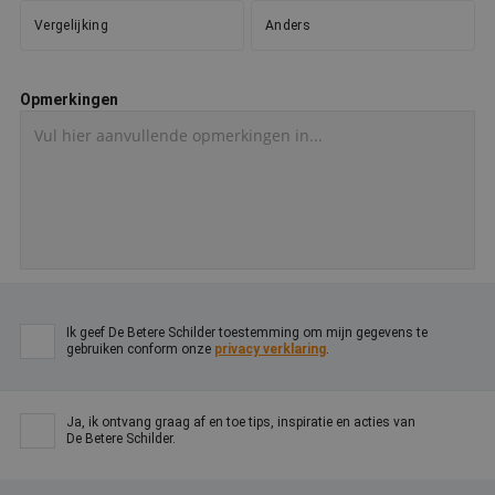
Google Privacy Policy
o
v
Vergelijking
Anders
ge
t
H
g
Opmerkingen
wi
g
n
w
ka
vo
e
vo
b
e
s
g
pa
CookieScriptConsent
4 weken 2
D
CookieScript
Ik geef De Betere Schilder toestemming om mijn gegevens te
dagen
w
www.betereschilder.nl
gebruiken conform onze
privacy verklaring
.
d
Sc
o
c
v
Ja, ik ontvang graag af en toe tips, inspiratie en acties van
o
De Betere Schilder.
c
v
Sc
n