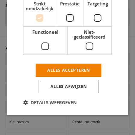
Strikt
Prestatie
Targeting
Aantal verdiepingen
noodzakelijk
Functioneel
Niet-
geclassificeerd
Werkzaamheden
*
Gecertificeerd verfspuiter
Behangwerk
ALLES ACCEPTEREN
Binnenwerk
Bouwkundig
ALLES AFWIJZEN
Buitenschilderwerk
Decoratieschilderwerk
DETAILS WEERGEVEN
Glaszetten
Houtrotreparatie
Kleuradvies
Restauratiewerk
Strikt noodzakelijk
Prestatie
Targeting