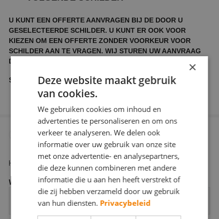
U KUNT EEN OFFERTE AANVRAGEN BIJ DE DOOR U
GESELECTEERDE SCHILDER. U KUNT ER OOK VOOR
KIEZEN OM EEN OFFERTE ZONDER VOORKEUR VOOR
SCHILDER AAN TE VRAGEN. WIJ STUREN UW AANVRAAG
DAN DOOR NAAR ENKELE SCHILDERS IN UW REGIO.
×
Deze website maakt gebruik
Schilders waarbij u een offerte wilt aanvragen
van cookies.
We gebruiken cookies om inhoud en
advertenties te personaliseren en om ons
verkeer te analyseren. We delen ook
GEGEVENS VAN HET TE SCHILDEREN
3
informatie over uw gebruik van onze site
PAND
met onze advertentie- en analysepartners,
Hier kunt u aangeven wat voor object geschilderd moet worden.
die deze kunnen combineren met andere
informatie die u aan hen heeft verstrekt of
Woningtype
*
die zij hebben verzameld door uw gebruik
van hun diensten.
Privacybeleid