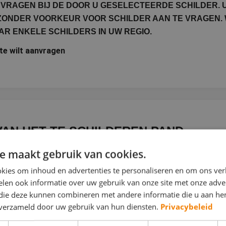
VRAGEN BIJ DE DOOR U GESELECTEERDE SCHILDER. 
 ZONDER VOORKEUR VOOR SCHILDER AAN TE VRAGEN. 
R ENKELE SCHILDERS IN UW REGIO.
rte wilt aanvragen
AN HET TE SCHILDEREN PAND
e maakt gebruik van cookies.
 object geschilderd moet worden.
kies om inhoud en advertenties te personaliseren en om ons ver
len ook informatie over uw gebruik van onze site met onze adver
Aantal verdiepingen
 die deze kunnen combineren met andere informatie die u aan hen
n verzameld door uw gebruik van hun diensten.
Privacybeleid