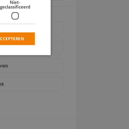
Niet-
geclassificeerd
werk
ACCEPTEREN
ieschilderwerk
vies
rd
elding en
rk
heid te maken
oor de website, om
 het gebruik van
 basis van de PHP-
ene doeleinden die
kerssessies te