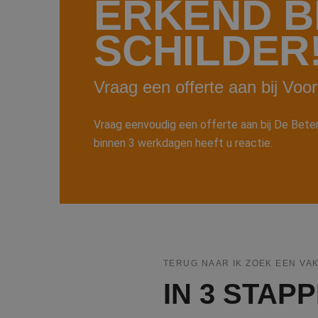
ERKEND B
SCHILDER
Vraag een offerte aan bij Vo
Vraag eenvoudig een offerte aan bij De Betere 
binnen 3 werkdagen heeft u reactie.
TERUG NAAR IK ZOEK EEN VA
IN 3 STA