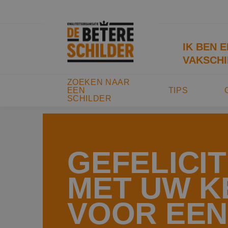
IK BEN 
VAKSCHI
ZOEKEN NAAR
EEN
TIPS
SCHILDER
GEFELICI
MET UW K
VOOR EEN