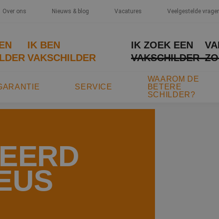
Over ons
Nieuws & blog
Vacatures
Veelgestelde vrage
EEN
IK BEN
IK ZOEK EEN
VA
LDER
VAKSCHILDER
VAKSCHILDER
ZO
WAAROM DE
GARANTIE
SERVICE
BETERE
SCHILDER?
TEERD
EUS