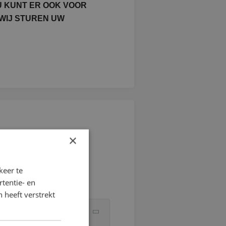
U KUNT ER OOK VOOR
WIJ STUREN UW
×
keer te
tentie- en
 heeft verstrekt