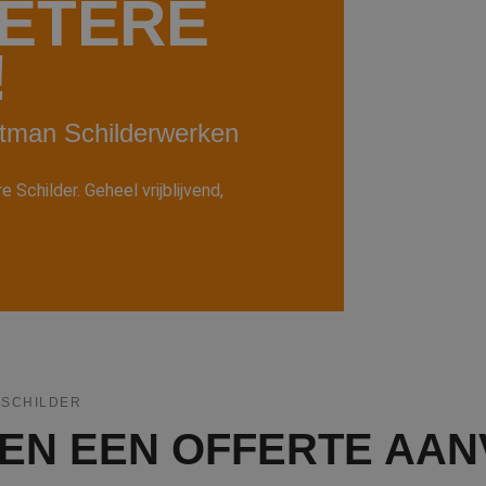
ETERE
!
ortman Schilderwerken
Schilder. Geheel vrijblijvend,
KSCHILDER
PPEN EEN OFFERTE AA